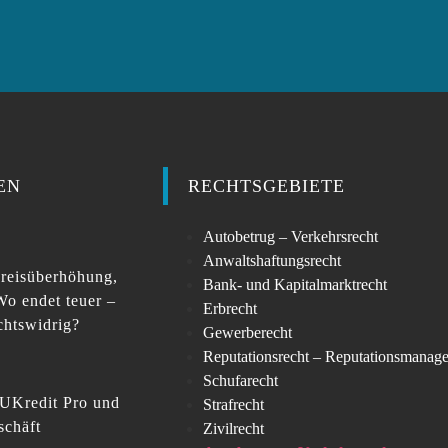
EN
RECHTSGEBIETE
Autobetrug – Verkehrsrecht
Anwaltshaftungsrecht
reisüberhöhung,
Bank- und Kapitalmarktrecht
Wo endet teuer –
Erbrecht
chtswidrig?
Gewerberecht
Reputationsrecht – Reputationsmanag
Schufarecht
UKredit Pro und
Strafrecht
schäft
Zivilrecht