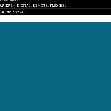
RRIERE – DIGITAL, REMOTE, FLEXIBEL
ER DIE KANZLEI