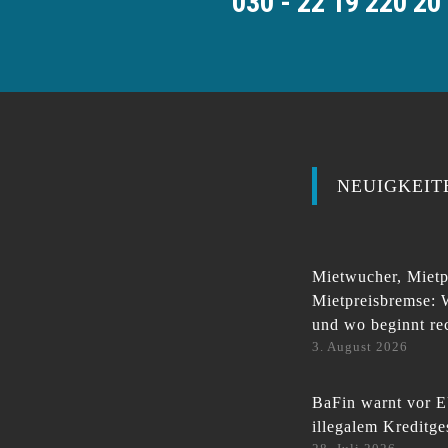
030 - 22 19 220 20
NEUIGKEIT
Mietwucher, Mietp
Mietpreisbremse: 
und wo beginnt re
3. August 2026
BaFin warnt vor E
illegalem Kreditge