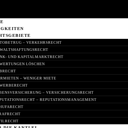
E
IGKEITEN
HTSGEBIETE
TOBETRUG – VERKEHRSRECHT
WALTSHAFTUNGSRECHT
NK- UND KAPITALMARKTRECHT
WERTUNGEN LÖSCHEN
BRECHT
IRMIETEN – WENIGER MIETE
WERBERECHT
BENSVERSICHERUNG – VERSICHERUNGSRECHT
PUTATIONSRECHT – REPUTATIONSMANAGEMENT
HUFARECHT
RAFRECHT
VILRECHT
R DIE KANZLEI