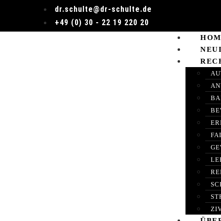
dr.schulte@dr-schulte.de
+49 (0) 30 - 22 19 220 20
HOM
NEU
REC
AU
AN
BA
BE
ER
FA
GE
LE
RE
SC
ST
ZI
ÜBE