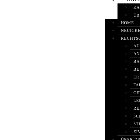
KA
ÜB
HOME
NEUIGK
RECHTS
AU
AN
BA
BE
ER
FA
GE
LE
RE
SC
ST
ZI
ÜBER DI