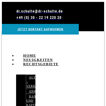
Zum
Inhalt
dr.schulte@dr-schulte.de
wechseln
+49 (0) 30 - 22 19 220 20
JETZT KONTAKT AUFNEHMEN
HOME
NEUIGKEITEN
RECHTSGEBIETE
AUTOBETRUG
–
VERKEHRSRECHT
ANWALTSHAFTUNGSRECHT
BANK-
UND
KAPITALMARKTRECHT