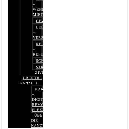
–
WENIGER
MIETE
GEWERBERECHT
LEBENSVERSICHERUNG
–
VERSICHERUNGSRECHT
REPUTATIONSRECHT
–
REPUTATIONSMANAGEMENT
SCHUFARECHT
STRAFRECHT
ZIVILRECHT
ÜBER DIE
KANZLEI
KARRIERE
–
DIGITAL,
REMOTE,
FLEXIBEL
ÜBER
DIE
KANZLEI