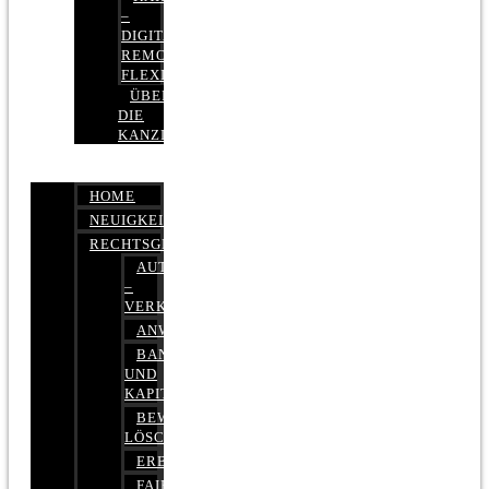
–
DIGITAL,
REMOTE,
FLEXIBEL
ÜBER
DIE
KANZLEI
HOME
NEUIGKEITEN
RECHTSGEBIETE
AUTOBETRUG
–
VERKEHRSRECHT
ANWALTSHAFTUNGSRECHT
BANK-
UND
KAPITALMARKTRECHT
BEWERTUNGEN
LÖSCHEN
ERBRECHT
FAIRMIETEN