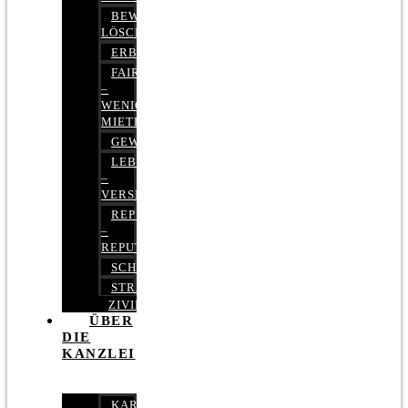
BEWERTUNGEN
LÖSCHEN
ERBRECHT
FAIRMIETEN
–
WENIGER
MIETE
GEWERBERECHT
LEBENSVERSICHERUNG
–
VERSICHERUNGSRECHT
REPUTATIONSRECHT
–
REPUTATIONSMANAGEMENT
SCHUFARECHT
STRAFRECHT
ZIVILRECHT
ÜBER
DIE
KANZLEI
KARRIERE