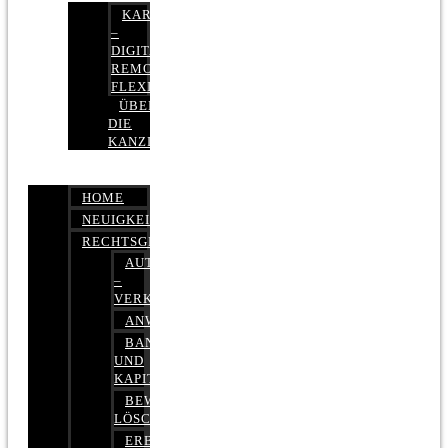
KARRIERE
–
DIGITAL,
REMOTE,
FLEXIBEL
ÜBER
DIE
KANZLEI
HOME
NEUIGKEITEN
RECHTSGEBIETE
AUTOBETRUG
–
VERKEHRSRECHT
ANWALTSHAFTUNGSRECHT
BANK-
UND
KAPITALMARKTRECHT
BEWERTUNGEN
LÖSCHEN
ERBRECHT