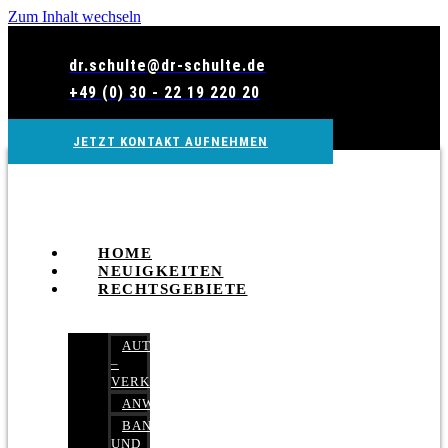
Zum Inhalt wechseln
dr.schulte@dr-schulte.de
+49 (0) 30 - 22 19 220 20
JETZT KONTAKT AUFNEHMEN
HOME
NEUIGKEITEN
RECHTSGEBIETE
AUTOBETRUG
–
VERKEHRSRECHT
ANWALTSHAFTUNGSRECHT
BANK-
UND