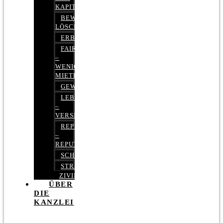
KAPITALMARKTRECHT
BEWERTUNGEN
LÖSCHEN
ERBRECHT
FAIRMIETEN
–
WENIGER
MIETE
GEWERBERECHT
LEBENSVERSICHERUNG
–
VERSICHERUNGSRECHT
REPUTATIONSRECHT
–
REPUTATIONSMANAGEMENT
SCHUFARECHT
STRAFRECHT
ZIVILRECHT
ÜBER
DIE
KANZLEI