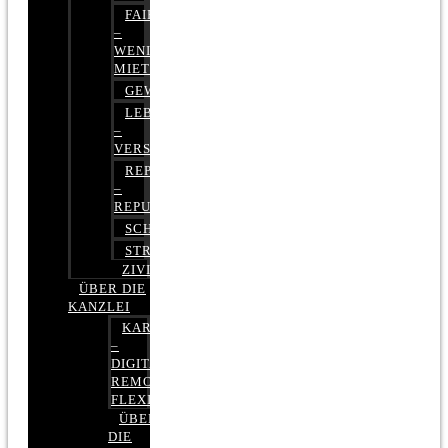
FAIRMIETEN
–
WENIGER
MIETE
GEWERBERECHT
LEBENSVERSICHERUNG
–
VERSICHERUNGSRECHT
REPUTATIONSRECHT
–
REPUTATIONSMANAGEMENT
SCHUFARECHT
STRAFRECHT
ZIVILRECHT
ÜBER DIE
KANZLEI
KARRIERE
–
DIGITAL,
REMOTE,
FLEXIBEL
ÜBER
DIE