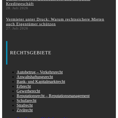
Kreditgeschäft
28. Juli 2026
Vermieter unter Druck: Warum rechtssichere Mieten
auch Eigentümer schützen
27. Juli 2026
RECHTSGEBIETE
Autobetrug – Verkehrsrecht
Anwaltshaftungsrecht
Bank- und Kapitalmarktrecht
Erbrecht
Gewerberecht
Reputationsrecht – Reputationsmanagement
Schufarecht
Strafrecht
Zivilrecht