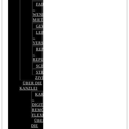
FAIRMIETEN
–
WENIGER
MIETE
GEWERBERECHT
LEBENSVERSICHERUNG
–
VERSICHERUNGSRECHT
REPUTATIONSRECHT
–
REPUTATIONSMANAGEMENT
SCHUFARECHT
STRAFRECHT
ZIVILRECHT
ÜBER DIE
KANZLEI
KARRIERE
–
DIGITAL,
REMOTE,
FLEXIBEL
ÜBER
DIE