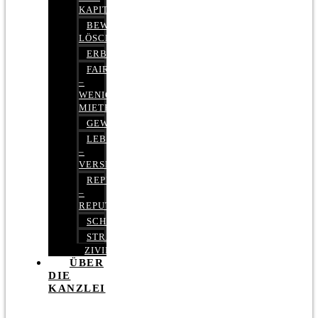
KAPITALMARKTRECHT
BEWERTUNGEN
LÖSCHEN
ERBRECHT
FAIRMIETEN
–
WENIGER
MIETE
GEWERBERECHT
LEBENSVERSICHERUNG
–
VERSICHERUNGSRECHT
REPUTATIONSRECHT
–
REPUTATIONSMANAGEMENT
SCHUFARECHT
STRAFRECHT
ZIVILRECHT
ÜBER
DIE
KANZLEI