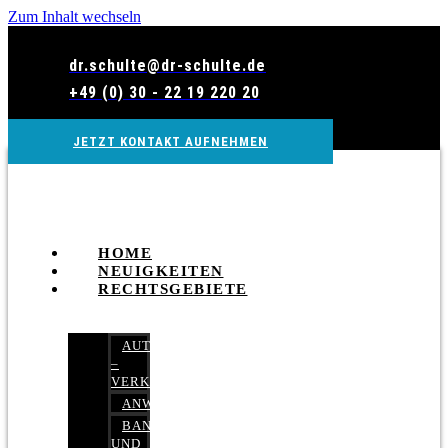
Zum Inhalt wechseln
dr.schulte@dr-schulte.de
+49 (0) 30 - 22 19 220 20
JETZT KONTAKT AUFNEHMEN
HOME
NEUIGKEITEN
RECHTSGEBIETE
AUTOBETRUG
–
VERKEHRSRECHT
ANWALTSHAFTUNGSRECHT
BANK-
UND