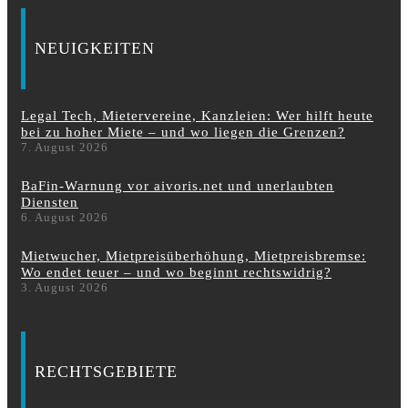
NEUIGKEITEN
Legal Tech, Mietervereine, Kanzleien: Wer hilft heute
bei zu hoher Miete – und wo liegen die Grenzen?
7. August 2026
BaFin-Warnung vor aivoris.net und unerlaubten
Diensten
6. August 2026
Mietwucher, Mietpreisüberhöhung, Mietpreisbremse:
Wo endet teuer – und wo beginnt rechtswidrig?
3. August 2026
RECHTSGEBIETE