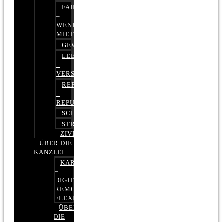
FAIRMIETEN
–
WENIGER
MIETE
GEWERBERECHT
LEBENSVERSICHERUNG
–
VERSICHERUNGSRECHT
REPUTATIONSRECHT
–
REPUTATIONSMANAGEMENT
SCHUFARECHT
STRAFRECHT
ZIVILRECHT
ÜBER DIE
KANZLEI
KARRIERE
–
DIGITAL,
REMOTE,
FLEXIBEL
ÜBER
DIE