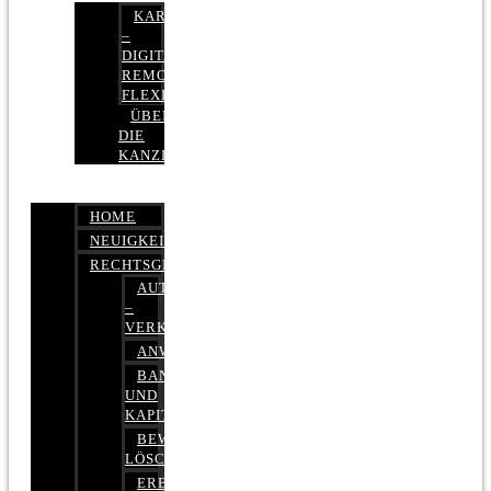
KARRIERE
–
DIGITAL,
REMOTE,
FLEXIBEL
ÜBER
DIE
KANZLEI
HOME
NEUIGKEITEN
RECHTSGEBIETE
AUTOBETRUG
–
VERKEHRSRECHT
ANWALTSHAFTUNGSRECHT
BANK-
UND
KAPITALMARKTRECHT
BEWERTUNGEN
LÖSCHEN
ERBRECHT