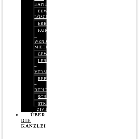
KAPITALMARKTRECHT
BEWERTUNGEN
LÖSCHEN
ERBRECHT
FAIRMIETEN
–
WENIGER
MIETE
GEWERBERECHT
LEBENSVERSICHERUNG
–
VERSICHERUNGSRECHT
REPUTATIONSRECHT
–
REPUTATIONSMANAGEMENT
SCHUFARECHT
STRAFRECHT
ZIVILRECHT
ÜBER
DIE
KANZLEI