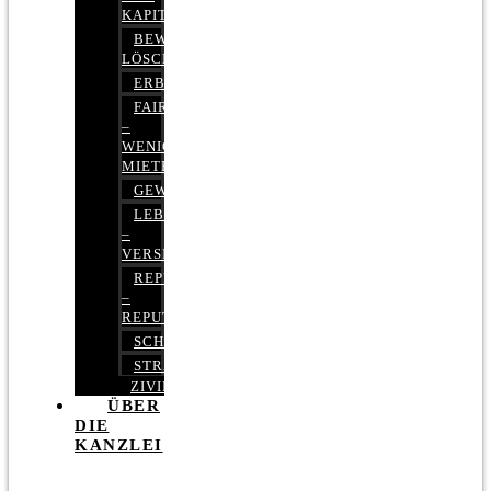
KAPITALMARKTRECHT
BEWERTUNGEN
LÖSCHEN
ERBRECHT
FAIRMIETEN
–
WENIGER
MIETE
GEWERBERECHT
LEBENSVERSICHERUNG
–
VERSICHERUNGSRECHT
REPUTATIONSRECHT
–
REPUTATIONSMANAGEMENT
SCHUFARECHT
STRAFRECHT
ZIVILRECHT
ÜBER
DIE
KANZLEI