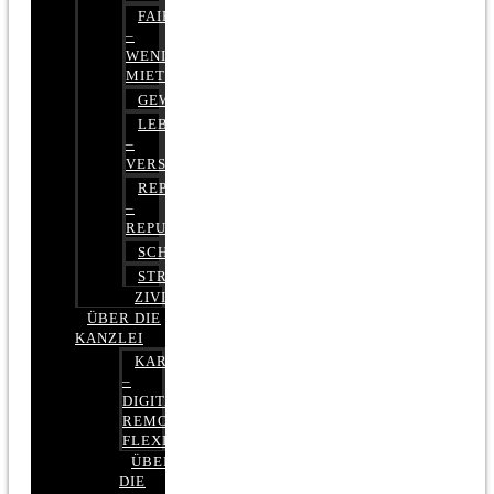
FAIRMIETEN
–
WENIGER
MIETE
GEWERBERECHT
LEBENSVERSICHERUNG
–
VERSICHERUNGSRECHT
REPUTATIONSRECHT
–
REPUTATIONSMANAGEMENT
SCHUFARECHT
STRAFRECHT
ZIVILRECHT
ÜBER DIE
KANZLEI
KARRIERE
–
DIGITAL,
REMOTE,
FLEXIBEL
ÜBER
DIE