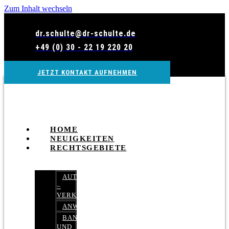
Zum Inhalt wechseln
dr.schulte@dr-schulte.de
+49 (0) 30 - 22 19 220 20
JETZT KONTAKT AUFNEHMEN
HOME
NEUIGKEITEN
RECHTSGEBIETE
AUTOBETRUG
–
VERKEHRSRECHT
ANWALTSHAFTUNGSRECHT
BANK-
UND