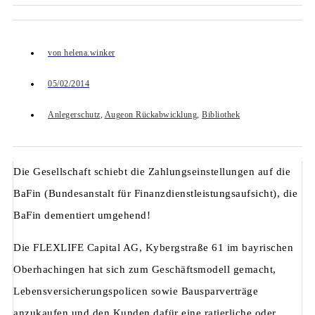
von
helena.winker
05/02/2014
Anlegerschutz
,
Augeon Rückabwicklung
,
Bibliothek
Die Gesellschaft schiebt die Zahlungseinstellungen auf die
BaFin (Bundesanstalt für Finanzdienstleistungsaufsicht), die
BaFin dementiert umgehend!
Die FLEXLIFE Capital AG, Kybergstraße 61 im bayrischen
Oberhachingen hat sich zum Geschäftsmodell gemacht,
Lebensversicherungspolicen sowie Bausparverträge
anzukaufen und den Kunden dafür eine ratierliche oder