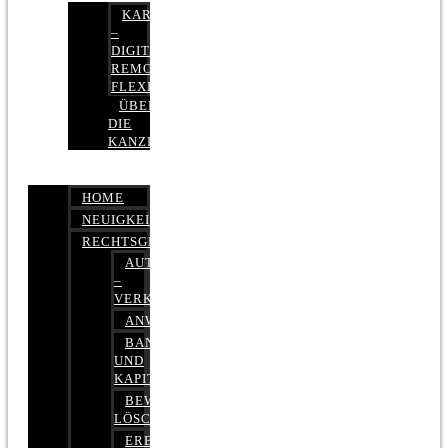
KARRIERE
–
DIGITAL,
REMOTE,
FLEXIBEL
ÜBER
DIE
KANZLEI
HOME
NEUIGKEITEN
RECHTSGEBIETE
AUTOBETRUG
–
VERKEHRSRECHT
ANWALTSHAFTUNGSRECHT
BANK-
UND
KAPITALMARKTRECHT
BEWERTUNGEN
LÖSCHEN
ERBRECHT