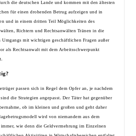
urch die deutschen Lande und kommen mit den ältesten
eichen für einen drohenden Betrug aufzeigen und in
en und in einem dritten Teil Möglichkeiten des
nwälten, Richtern und Rechtsanwälten Tränen in die
en Umgangs mit wichtigen geschäftlichen Fragen außer
or als Rechtsanwalt mit dem Arbeitsschwerpunkt
t.
tig?
Betrüger passen sich in Regel dem Opfer an, je nachdem
ind die Strategien angepasst. Der Täter hat gegenüber
übernahme, ob im kleinen und großen und geht daher
lanlagebetrugsmodell wird von niemandem aus dem
t immer, wie denn die Geldvermehrung im Einzelnen
schäftlichen Aktivitäten in Wirtschaftsbereichen entfaltet