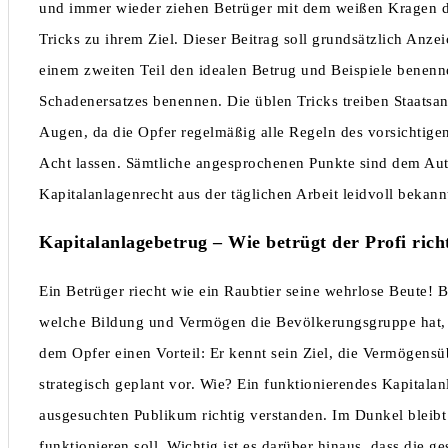
und immer wieder ziehen Betrüger mit dem weißen Kragen d
Tricks zu ihrem Ziel. Dieser Beitrag soll grundsätzlich Anz
einem zweiten Teil den idealen Betrug und Beispiele benenn
Schadenersatzes benennen. Die üblen Tricks treiben Staatsa
Augen, da die Opfer regelmäßig alle Regeln des vorsichtig
Acht lassen. Sämtliche angesprochenen Punkte sind dem Aut
Kapitalanlagenrecht aus der täglichen Arbeit leidvoll bekann
Kapitalanlagebetrug – Wie betrügt der Profi rich
Ein Betrüger riecht wie ein Raubtier seine wehrlose Beute! 
welche Bildung und Vermögen die Bevölkerungsgruppe hat, s
dem Opfer einen Vorteil: Er kennt sein Ziel, die Vermögens
strategisch geplant vor. Wie? Ein funktionierendes Kapita
ausgesuchten Publikum richtig verstanden. Im Dunkel bleib
funktionieren soll. Wichtig ist es darüber hinaus, dass die ge