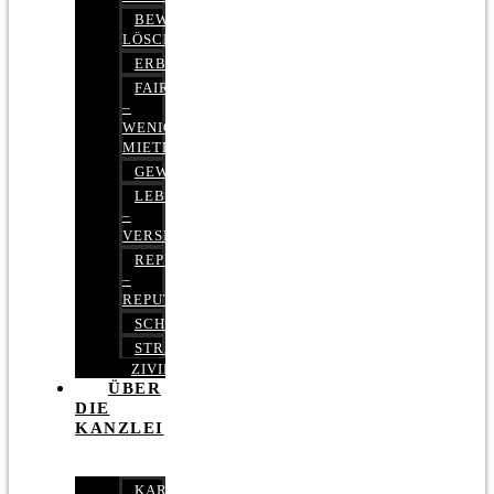
BEWERTUNGEN
LÖSCHEN
ERBRECHT
FAIRMIETEN
–
WENIGER
MIETE
GEWERBERECHT
LEBENSVERSICHERUNG
–
VERSICHERUNGSRECHT
REPUTATIONSRECHT
–
REPUTATIONSMANAGEMENT
SCHUFARECHT
STRAFRECHT
ZIVILRECHT
ÜBER
DIE
KANZLEI
KARRIERE