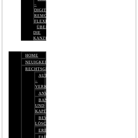
–
DIGITAL,
REMOTE,
FLEXIBEL
ÜBER
DIE
KANZLEI
HOME
NEUIGKEITEN
RECHTSGEBIETE
AUTOBETRUG
–
VERKEHRSRECHT
ANWALTSHAFTUNGSRECHT
BANK-
UND
KAPITALMARKTRECHT
BEWERTUNGEN
LÖSCHEN
ERBRECHT
FAIRMIETEN