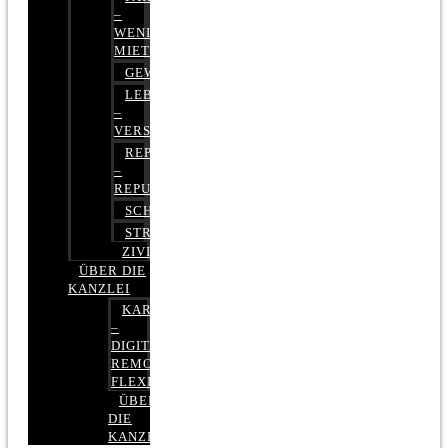
–
WENIGER
MIETE
GEWERBERECHT
LEBENSVERSICHERUNG
–
VERSICHERUNGSRECHT
REPUTATIONSRECHT
–
REPUTATIONSMANAGEMENT
SCHUFARECHT
STRAFRECHT
ZIVILRECHT
ÜBER DIE
KANZLEI
KARRIERE
–
DIGITAL,
REMOTE,
FLEXIBEL
ÜBER
DIE
KANZLEI