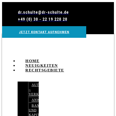
Zum
Inhalt
dr.schulte@dr-schulte.de
wechseln
+49 (0) 30 - 22 19 220 20
JETZT KONTAKT AUFNEHMEN
HOME
NEUIGKEITEN
RECHTSGEBIETE
AUTOBETRUG
–
VERKEHRSRECHT
ANWALTSHAFTUNGSRECHT
BANK-
UND
KAPITALMARKTRECHT