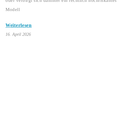
oder verbirgt sich dahinter ein rechtlich hochriskantes
Modell
Weiterlesen
16. April 2026