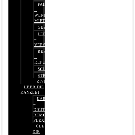
FAIRMIETEN
–
WENIGER
MIETE
GEWERBERECHT
LEBENSVERSICHERUNG
–
VERSICHERUNGSRECHT
REPUTATIONSRECHT
–
REPUTATIONSMANAGEMENT
SCHUFARECHT
STRAFRECHT
ZIVILRECHT
ÜBER DIE
KANZLEI
KARRIERE
–
DIGITAL,
REMOTE,
FLEXIBEL
ÜBER
DIE