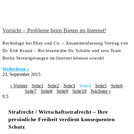
Vorsicht – Probleme beim Bieten im Internet!
Rechtslage bei Ebay und Co. – Zusammenfassung Vortrag von
Dr. Erik Kraatz – Rechtsanwälte Dr. Schulte und sein Team
Berlin Versteigerungen im Internet können sowohl
Weiterlesen »
23. September 2015
« Voriger
Seite
1
Seite
2
Seite
3
Seite
4
Seite
5
Seite
6
Seite
7
Seite
8
Seite
9
Seite
10
Nächster »
Strafrecht / Wirtschaftsstrafrecht – Ihre
persönliche Freiheit verdient konsequenten
Schutz