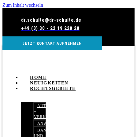
Zum Inhalt wechseln
dr.schulte@dr-schulte.de
+49 (0) 30 - 22 19 220 20
JETZT KONTAKT AUFNEHMEN
HOME
NEUIGKEITEN
RECHTSGEBIETE
AUTOBETRUG
–
VERKEHRSRECHT
ANWALTSHAFTUNGSRECHT
BANK-
UND