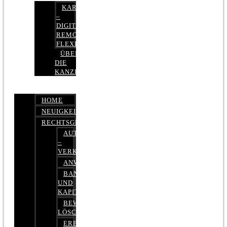
KARRIERE
–
DIGITAL,
REMOTE,
FLEXIBEL
ÜBER
DIE
KANZLEI
HOME
NEUIGKEITEN
RECHTSGEBIETE
AUTOBETRUG
–
VERKEHRSRECHT
ANWALTSHAFTUNGSRECHT
BANK-
UND
KAPITALMARKTRECHT
BEWERTUNGEN
LÖSCHEN
ERBRECHT