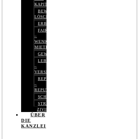
KAPITALMARKTRECHT
BEWERTUNGEN
LÖSCHEN
ERBRECHT
FAIRMIETEN
–
WENIGER
MIETE
GEWERBERECHT
LEBENSVERSICHERUNG
–
VERSICHERUNGSRECHT
REPUTATIONSRECHT
–
REPUTATIONSMANAGEMENT
SCHUFARECHT
STRAFRECHT
ZIVILRECHT
ÜBER
DIE
KANZLEI