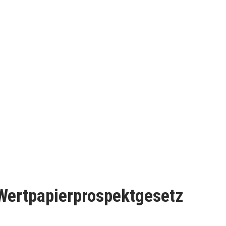
Wertpapierprospektgesetz