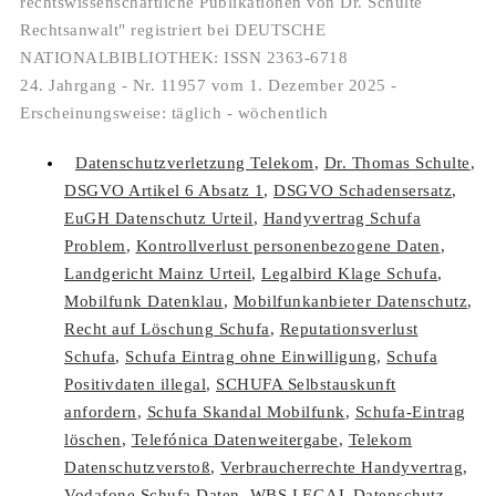
rechtswissenschaftliche Publikationen von Dr. Schulte
Rechtsanwalt" registriert bei DEUTSCHE
NATIONALBIBLIOTHEK: ISSN 2363-6718
24. Jahrgang - Nr. 11957 vom 1. Dezember 2025 -
Erscheinungsweise: täglich - wöchentlich
Datenschutzverletzung Telekom
,
Dr. Thomas Schulte
,
DSGVO Artikel 6 Absatz 1
,
DSGVO Schadensersatz
,
EuGH Datenschutz Urteil
,
Handyvertrag Schufa
Problem
,
Kontrollverlust personenbezogene Daten
,
Landgericht Mainz Urteil
,
Legalbird Klage Schufa
,
Mobilfunk Datenklau
,
Mobilfunkanbieter Datenschutz
,
Recht auf Löschung Schufa
,
Reputationsverlust
Schufa
,
Schufa Eintrag ohne Einwilligung
,
Schufa
Positivdaten illegal
,
SCHUFA Selbstauskunft
anfordern
,
Schufa Skandal Mobilfunk
,
Schufa-Eintrag
löschen
,
Telefónica Datenweitergabe
,
Telekom
Datenschutzverstoß
,
Verbraucherrechte Handyvertrag
,
Vodafone Schufa Daten
,
WBS LEGAL Datenschutz