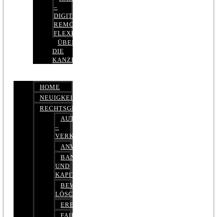
–
DIGITAL,
REMOTE,
FLEXIBEL
ÜBER
DIE
KANZLEI
HOME
NEUIGKEITEN
RECHTSGEBIETE
AUTOBETRUG
–
VERKEHRSRECHT
ANWALTSHAFTUNGSRECHT
BANK-
UND
KAPITALMARKTRECHT
BEWERTUNGEN
LÖSCHEN
ERBRECHT
FAIRMIETEN