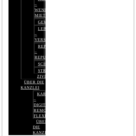
–
WENIGER
MIETE
GEWERBERECHT
LEBENSVERSICHERUNG
–
VERSICHERUNGSRECHT
REPUTATIONSRECHT
–
REPUTATIONSMANAGEMENT
SCHUFARECHT
STRAFRECHT
ZIVILRECHT
ÜBER DIE
KANZLEI
KARRIERE
–
DIGITAL,
REMOTE,
FLEXIBEL
ÜBER
DIE
KANZLEI