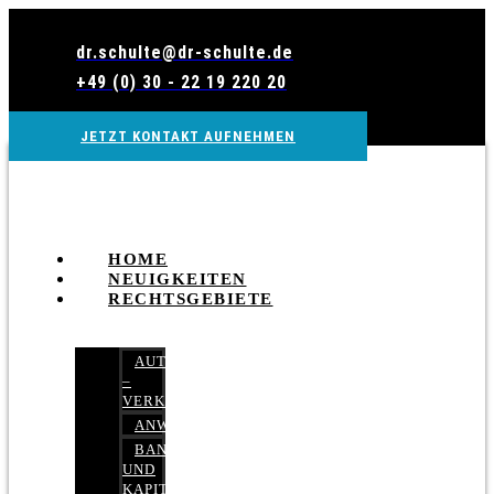
Zum
Inhalt
dr.schulte@dr-schulte.de
wechseln
+49 (0) 30 - 22 19 220 20
JETZT KONTAKT AUFNEHMEN
HOME
NEUIGKEITEN
RECHTSGEBIETE
AUTOBETRUG
–
VERKEHRSRECHT
ANWALTSHAFTUNGSRECHT
BANK-
UND
KAPITALMARKTRECHT