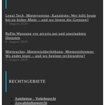
Legal Tech, Mietervereine, Kanzleien: Wer hilft heute
bei zu hoher Miete – und wo liegen die Grenzen?
7. August 2026
BaFin-Warnung vor aivoris.net und unerlaubten
Diensten
6. August 2026
Mietwucher, Mietpreisüberhöhung, Mietpreisbremse:
Wo endet teuer – und wo beginnt rechtswidrig?
3. August 2026
RECHTSGEBIETE
Autobetrug – Verkehrsrecht
Anwaltshaftungsrecht