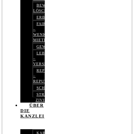
BEWERTUNGEN
LÖSCHEN
ERBRECHT
FAIRMIETEN
–
WENIGER
MIETE
GEWERBERECHT
LEBENSVERSICHERUNG
–
VERSICHERUNGSRECHT
REPUTATIONSRECHT
–
REPUTATIONSMANAGEMENT
SCHUFARECHT
STRAFRECHT
ZIVILRECHT
ÜBER
DIE
KANZLEI
KARRIERE