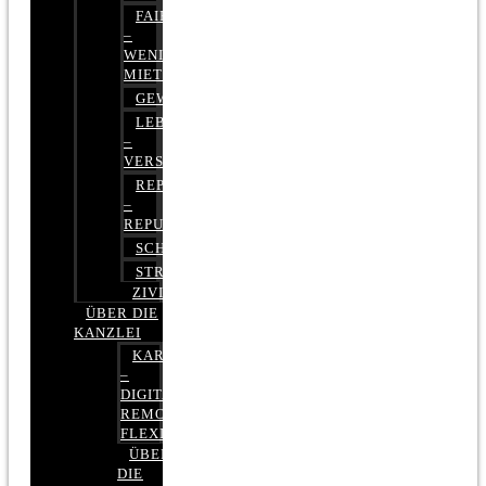
FAIRMIETEN
–
WENIGER
MIETE
GEWERBERECHT
LEBENSVERSICHERUNG
–
VERSICHERUNGSRECHT
REPUTATIONSRECHT
–
REPUTATIONSMANAGEMENT
SCHUFARECHT
STRAFRECHT
ZIVILRECHT
ÜBER DIE
KANZLEI
KARRIERE
–
DIGITAL,
REMOTE,
FLEXIBEL
ÜBER
DIE