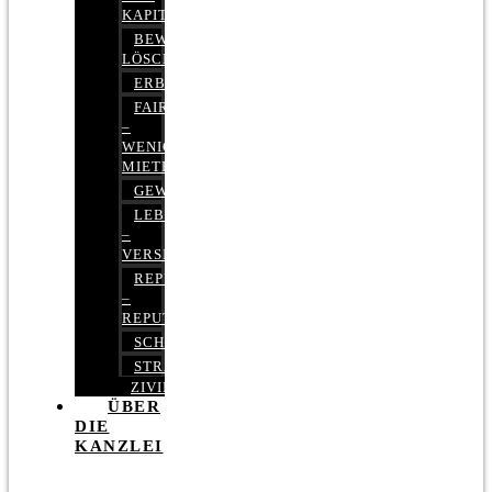
KAPITALMARKTRECHT
BEWERTUNGEN
LÖSCHEN
ERBRECHT
FAIRMIETEN
–
WENIGER
MIETE
GEWERBERECHT
LEBENSVERSICHERUNG
–
VERSICHERUNGSRECHT
REPUTATIONSRECHT
–
REPUTATIONSMANAGEMENT
SCHUFARECHT
STRAFRECHT
ZIVILRECHT
ÜBER
DIE
KANZLEI