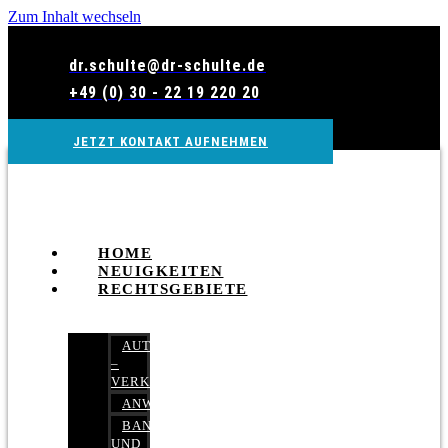
Zum Inhalt wechseln
dr.schulte@dr-schulte.de
+49 (0) 30 - 22 19 220 20
JETZT KONTAKT AUFNEHMEN
HOME
NEUIGKEITEN
RECHTSGEBIETE
AUTOBETRUG
–
VERKEHRSRECHT
ANWALTSHAFTUNGSRECHT
BANK-
UND