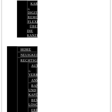
KARRIERE
–
DIGITAL,
REMOTE,
FLEXIBEL
ÜBER
DIE
KANZLEI
HOME
NEUIGKEITEN
RECHTSGEBIETE
AUTOBETRUG
–
VERKEHRSRECHT
ANWALTSHAFTUNGSRECHT
BANK-
UND
KAPITALMARKTRECHT
BEWERTUNGEN
LÖSCHEN
ERBRECHT