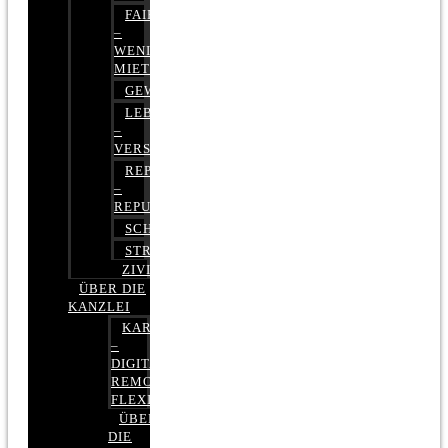
FAIRMIETEN
–
WENIGER
MIETE
GEWERBERECHT
LEBENSVERSICHERUNG
–
VERSICHERUNGSRECHT
REPUTATIONSRECHT
–
REPUTATIONSMANAGEMENT
SCHUFARECHT
STRAFRECHT
ZIVILRECHT
ÜBER DIE
KANZLEI
KARRIERE
–
DIGITAL,
REMOTE,
FLEXIBEL
ÜBER
DIE