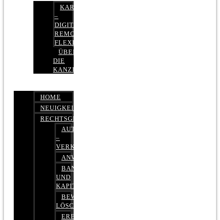
KARRIERE
–
DIGITAL,
REMOTE,
FLEXIBEL
ÜBER
DIE
KANZLEI
HOME
NEUIGKEITEN
RECHTSGEBIETE
AUTOBETRUG
–
VERKEHRSRECHT
ANWALTSHAFTUNGSRECHT
BANK-
UND
KAPITALMARKTRECHT
BEWERTUNGEN
LÖSCHEN
ERBRECHT