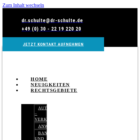
Zum Inhalt wechseln
dr.schulte@dr-schulte.de
+49 (0) 30 - 22 19 220 20
JETZT KONTAKT AUFNEHMEN
HOME
NEUIGKEITEN
RECHTSGEBIETE
AUTOBETRUG
–
VERKEHRSRECHT
ANWALTSHAFTUNGSRECHT
BANK-
UND