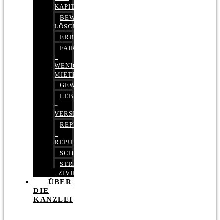
KAPITALMARKTRECHT
BEWERTUNGEN
LÖSCHEN
ERBRECHT
FAIRMIETEN
–
WENIGER
MIETE
GEWERBERECHT
LEBENSVERSICHERUNG
–
VERSICHERUNGSRECHT
REPUTATIONSRECHT
–
REPUTATIONSMANAGEMENT
SCHUFARECHT
STRAFRECHT
ZIVILRECHT
ÜBER
DIE
KANZLEI