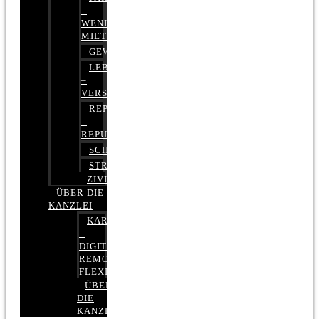
–
WENIGER
MIETE
GEWERBERECHT
LEBENSVERSICHERUNG
–
VERSICHERUNGSRECHT
REPUTATIONSRECHT
–
REPUTATIONSMANAGEMENT
SCHUFARECHT
STRAFRECHT
ZIVILRECHT
ÜBER DIE
KANZLEI
KARRIERE
–
DIGITAL,
REMOTE,
FLEXIBEL
ÜBER
DIE
KANZLEI