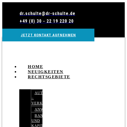
Zum
Inhalt
dr.schulte@dr-schulte.de
wechseln
+49 (0) 30 - 22 19 220 20
JETZT KONTAKT AUFNEHMEN
HOME
NEUIGKEITEN
RECHTSGEBIETE
AUTOBETRUG
–
VERKEHRSRECHT
ANWALTSHAFTUNGSRECHT
BANK-
UND
KAPITALMARKTRECHT