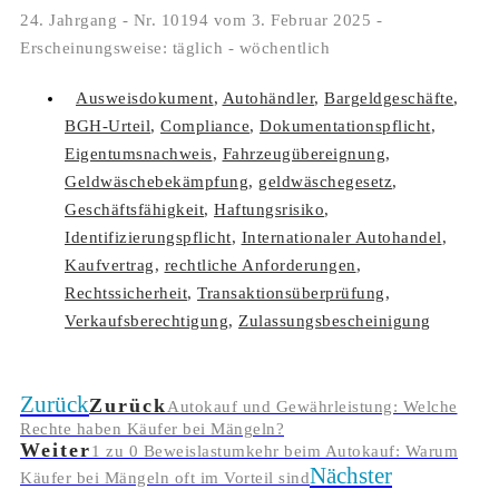
24. Jahrgang - Nr. 10194 vom 3. Februar 2025 -
Erscheinungsweise: täglich - wöchentlich
Ausweisdokument
,
Autohändler
,
Bargeldgeschäfte
,
BGH-Urteil
,
Compliance
,
Dokumentationspflicht
,
Eigentumsnachweis
,
Fahrzeugübereignung
,
Geldwäschebekämpfung
,
geldwäschegesetz
,
Geschäftsfähigkeit
,
Haftungsrisiko
,
Identifizierungspflicht
,
Internationaler Autohandel
,
Kaufvertrag
,
rechtliche Anforderungen
,
Rechtssicherheit
,
Transaktionsüberprüfung
,
Verkaufsberechtigung
,
Zulassungsbescheinigung
Zurück
Zurück
Autokauf und Gewährleistung: Welche
Rechte haben Käufer bei Mängeln?
Weiter
1 zu 0 Beweislastumkehr beim Autokauf: Warum
Nächster
Käufer bei Mängeln oft im Vorteil sind