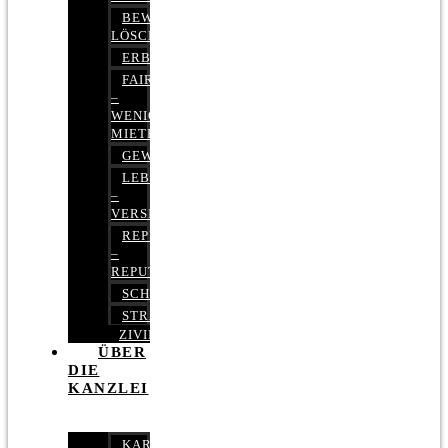
BEWERTUNGEN
LÖSCHEN
ERBRECHT
FAIRMIETEN
–
WENIGER
MIETE
GEWERBERECHT
LEBENSVERSICHERUNG
–
VERSICHERUNGSRECHT
REPUTATIONSRECHT
–
REPUTATIONSMANAGEMENT
SCHUFARECHT
STRAFRECHT
ZIVILRECHT
ÜBER
DIE
KANZLEI
KARRIERE