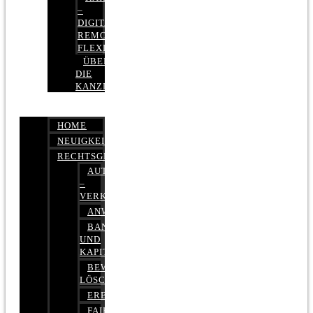
–
DIGITAL,
REMOTE,
FLEXIBEL
ÜBER
DIE
KANZLEI
HOME
NEUIGKEITEN
RECHTSGEBIETE
AUTOBETRUG
–
VERKEHRSRECHT
ANWALTSHAFTUNGSRECHT
BANK-
UND
KAPITALMARKTRECHT
BEWERTUNGEN
LÖSCHEN
ERBRECHT
FAIRMIETEN