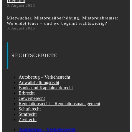
Diensten
6. August 2026
Mietwucher, Mietpreisüberhöhung, Mietpreisbremse:
Wo endet teuer – und wo beginnt rechtswidrig?
3. August 2026
RECHTSGEBIETE
Autobetrug – Verkehrsrecht
Anwaltshaftungsrecht
Bank- und Kapitalmarktrecht
Erbrecht
Gewerberecht
Reputationsrecht – Reputationsmanagement
Schufarecht
Strafrecht
Zivilrecht
Autobetrug – Verkehrsrecht