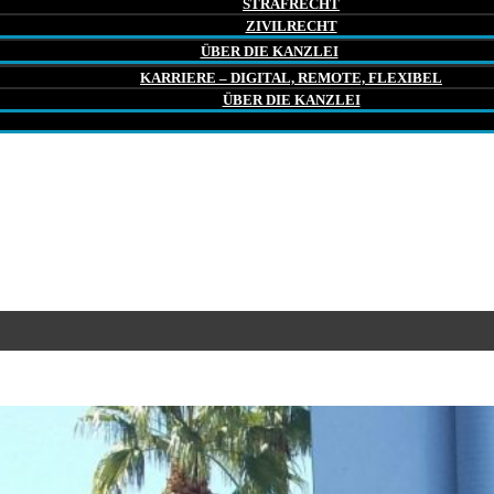
STRAFRECHT
ZIVILRECHT
ÜBER DIE KANZLEI
KARRIERE – DIGITAL, REMOTE, FLEXIBEL
ÜBER DIE KANZLEI