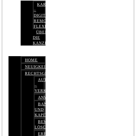
KARRIERE
–
DIGITAL,
REMOTE,
FLEXIBEL
ÜBER
DIE
KANZLEI
HOME
NEUIGKEITEN
RECHTSGEBIETE
AUTOBETRUG
–
VERKEHRSRECHT
ANWALTSHAFTUNGSRECHT
BANK-
UND
KAPITALMARKTRECHT
BEWERTUNGEN
LÖSCHEN
ERBRECHT