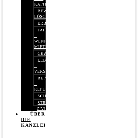
KAPITALMARKTRECHT
BEWERTUNGEN
LÖSCHEN
ERBRECHT
FAIRMIETEN
–
WENIGER
MIETE
GEWERBERECHT
LEBENSVERSICHERUNG
–
VERSICHERUNGSRECHT
REPUTATIONSRECHT
–
REPUTATIONSMANAGEMENT
SCHUFARECHT
STRAFRECHT
ZIVILRECHT
ÜBER
DIE
KANZLEI