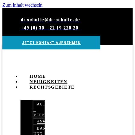
Zum Inhalt wechseln
dr.schulte@dr-schulte.de
+49 (0) 30 - 22 19 220 20
JETZT KONTAKT AUFNEHMEN
HOME
NEUIGKEITEN
RECHTSGEBIETE
AUTOBETRUG
–
VERKEHRSRECHT
ANWALTSHAFTUNGSRECHT
BANK-
UND