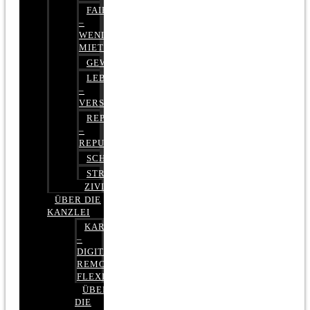
FAIRMIETEN
–
WENIGER
MIETE
GEWERBERECHT
LEBENSVERSICHERUNG
–
VERSICHERUNGSRECHT
REPUTATIONSRECHT
–
REPUTATIONSMANAGEMENT
SCHUFARECHT
STRAFRECHT
ZIVILRECHT
ÜBER DIE
KANZLEI
KARRIERE
–
DIGITAL,
REMOTE,
FLEXIBEL
ÜBER
DIE