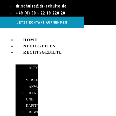
Zum
dr.schulte@dr-schulte.de
Inhalt
+49 (0) 30 - 22 19 220 20
wechseln
JETZT KONTAKT AUFNEHMEN
HOME
NEUIGKEITEN
RECHTSGEBIETE
AUTOBETRUG
–
VERKEHRSRECHT
ANWALTSHAFTUNGSRECHT
BANK-
UND
KAPITALMARKTRECHT
BEWERTUNGEN