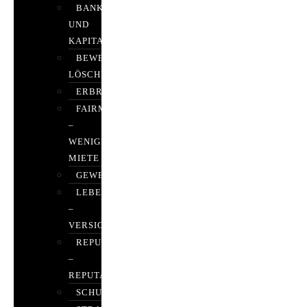
BANK-
UND
KAPITALMARKTRECHT
BEWERTUNGEN
LÖSCHEN
ERBRECHT
FAIRMIETEN
–
WENIGER
MIETE
GEWERBERECHT
LEBENSVERSICHERUNG
–
VERSICHERUNGSRECHT
REPUTATIONSRECHT
–
REPUTATIONSMANAGEMENT
SCHUFARECHT