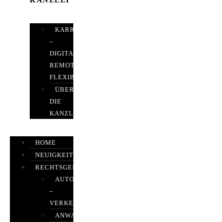
KANZLEI
KARRIERE
–
DIGITAL,
REMOTE,
FLEXIBEL
ÜBER
DIE
KANZLEI
HOME
NEUIGKEITEN
RECHTSGEBIETE
AUTOBETRUG
–
VERKEHRSRECHT
ANWALTSHAFTUNGSRECHT