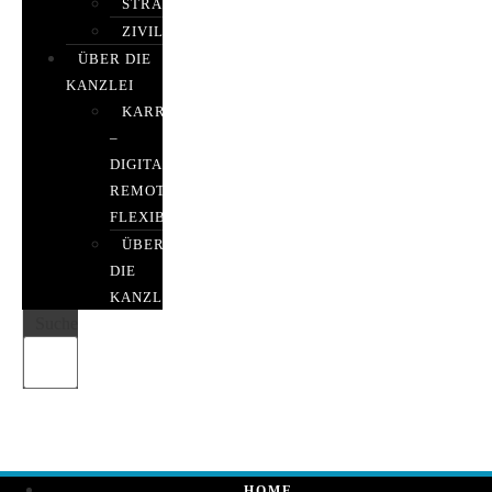
STRAFRECHT
ZIVILRECHT
ÜBER DIE
KANZLEI
KARRIERE
–
DIGITAL,
REMOTE,
FLEXIBEL
ÜBER
DIE
KANZLEI
Suche
HOME