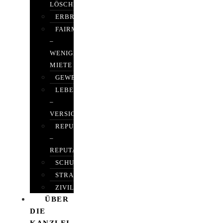
LÖSCHEN
ERBRECHT
FAIRMIETEN
–
WENIGER
MIETE
GEWERBERECHT
LEBENSVERSICHERUNG
–
VERSICHERUNGSRECHT
REPUTATIONSRECHT
–
REPUTATIONSMANAGEMENT
SCHUFARECHT
STRAFRECHT
ZIVILRECHT
ÜBER
DIE