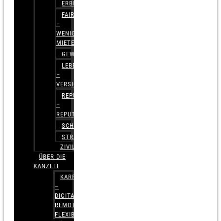
ERBRECHT
FAIRMIETEN
–
WENIGER
MIETE
GEWERBERECHT
LEBENSVERSICHERUNG
–
VERSICHERUNGSRECHT
REPUTATIONSRECHT
–
REPUTATIONSMANAGEMENT
SCHUFARECHT
STRAFRECHT
ZIVILRECHT
ÜBER DIE
KANZLEI
KARRIERE
–
DIGITAL,
REMOTE,
FLEXIBEL