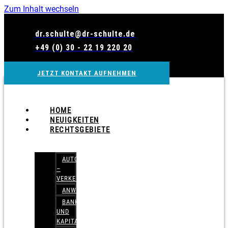
Zum Inhalt wechseln
dr.schulte@dr-schulte.de
+49 (0) 30 - 22 19 220 20
JETZT KONTAKT AUFNEHMEN
HOME
NEUIGKEITEN
RECHTSGEBIETE
AUTOBETRUG
–
VERKEHRSRECHT
ANWALTSHAFTUNGSRECHT
BANK-
UND
KAPITALMARKTRECHT