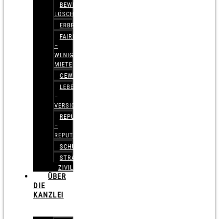
BEWERTUNGEN
LÖSCHEN
ERBRECHT
FAIRMIETEN
–
WENIGER
MIETE
GEWERBERECHT
LEBENSVERSICHERUNG
–
VERSICHERUNGSRECHT
REPUTATIONSRECHT
–
REPUTATIONSMANAGEMENT
SCHUFARECHT
STRAFRECHT
ZIVILRECHT
ÜBER
DIE
KANZLEI