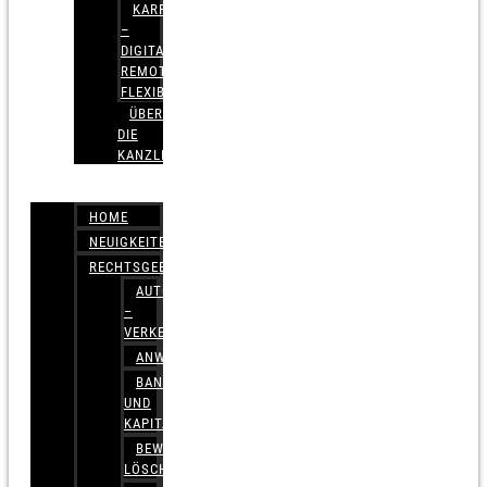
KARRIERE
–
DIGITAL,
REMOTE,
FLEXIBEL
ÜBER
DIE
KANZLEI
HOME
NEUIGKEITEN
RECHTSGEBIETE
AUTOBETRUG
–
VERKEHRSRECHT
ANWALTSHAFTUNGSRECHT
BANK-
UND
KAPITALMARKTRECHT
BEWERTUNGEN
LÖSCHEN