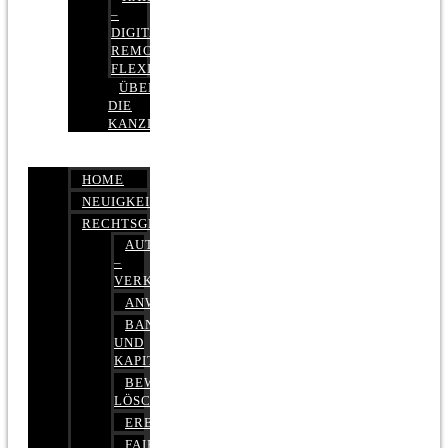
–
DIGITAL,
REMOTE,
FLEXIBEL
ÜBER
DIE
KANZLEI
HOME
NEUIGKEITEN
RECHTSGEBIETE
AUTOBETRUG
–
VERKEHRSRECHT
ANWALTSHAFTUNGSRECHT
BANK-
UND
KAPITALMARKTRECHT
BEWERTUNGEN
LÖSCHEN
ERBRECHT
FAIRMIETEN