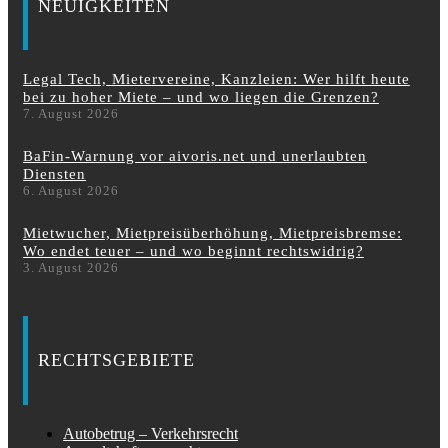
NEUIGKEITEN
Legal Tech, Mietervereine, Kanzleien: Wer hilft heute
bei zu hoher Miete – und wo liegen die Grenzen?
7. August 2026
BaFin-Warnung vor aivoris.net und unerlaubten
Diensten
6. August 2026
Mietwucher, Mietpreisüberhöhung, Mietpreisbremse:
Wo endet teuer – und wo beginnt rechtswidrig?
3. August 2026
RECHTSGEBIETE
Autobetrug – Verkehrsrecht