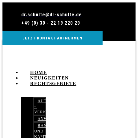
Zum
Inhalt
dr.schulte@dr-schulte.de
wechseln
+49 (0) 30 - 22 19 220 20
JETZT KONTAKT AUFNEHMEN
HOME
NEUIGKEITEN
RECHTSGEBIETE
AUTOBETRUG
–
VERKEHRSRECHT
ANWALTSHAFTUNGSRECHT
BANK-
UND
KAPITALMARKTRECHT