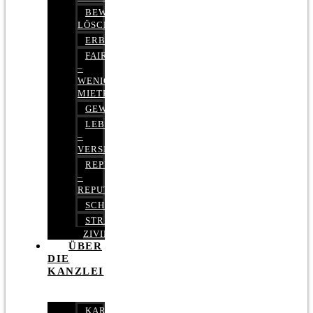
BEWERTUNGEN
LÖSCHEN
ERBRECHT
FAIRMIETEN
–
WENIGER
MIETE
GEWERBERECHT
LEBENSVERSICHERUNG
–
VERSICHERUNGSRECHT
REPUTATIONSRECHT
–
REPUTATIONSMANAGEMENT
SCHUFARECHT
STRAFRECHT
ZIVILRECHT
ÜBER
DIE
KANZLEI
KARRIERE