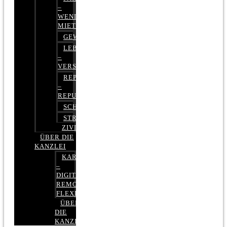
–
WENIGER
MIETE
GEWERBERECHT
LEBENSVERSICHERUNG
–
VERSICHERUNGSRECHT
REPUTATIONSRECHT
–
REPUTATIONSMANAGEMENT
SCHUFARECHT
STRAFRECHT
ZIVILRECHT
ÜBER DIE
KANZLEI
KARRIERE
–
DIGITAL,
REMOTE,
FLEXIBEL
ÜBER
DIE
KANZLEI