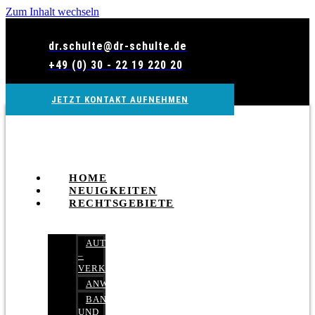
Zum Inhalt wechseln
dr.schulte@dr-schulte.de
+49 (0) 30 - 22 19 220 20
JETZT KONTAKT AUFNEHMEN
HOME
NEUIGKEITEN
RECHTSGEBIETE
AUTOBETRUG
–
VERKEHRSRECHT
ANWALTSHAFTUNGSRECHT
BANK-
UND