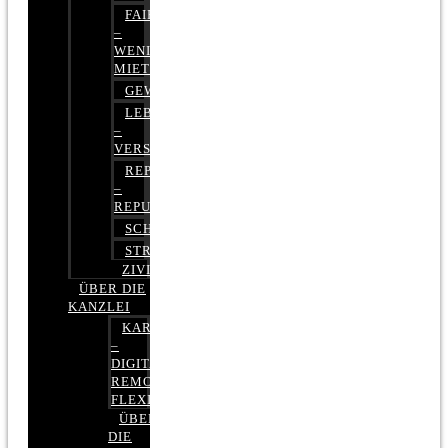
FAIRMIETEN
–
WENIGER
MIETE
GEWERBERECHT
LEBENSVERSICHERUNG
–
VERSICHERUNGSRECHT
REPUTATIONSRECHT
–
REPUTATIONSMANAGEMENT
SCHUFARECHT
STRAFRECHT
ZIVILRECHT
ÜBER DIE
KANZLEI
KARRIERE
–
DIGITAL,
REMOTE,
FLEXIBEL
ÜBER
DIE