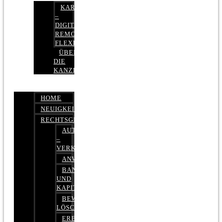
KARRIERE
–
DIGITAL,
REMOTE,
FLEXIBEL
ÜBER
DIE
KANZLEI
HOME
NEUIGKEITEN
RECHTSGEBIETE
AUTOBETRUG
–
VERKEHRSRECHT
ANWALTSHAFTUNGSRECHT
BANK-
UND
KAPITALMARKTRECHT
BEWERTUNGEN
LÖSCHEN
ERBRECHT