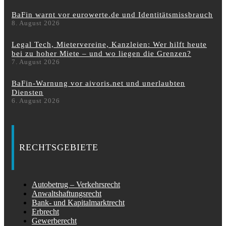
BaFin warnt vor eurowerte.de und Identitätsmissbrauch
8. August 2026
Legal Tech, Mietervereine, Kanzleien: Wer hilft heute
bei zu hoher Miete – und wo liegen die Grenzen?
7. August 2026
BaFin-Warnung vor aivoris.net und unerlaubten
Diensten
6. August 2026
RECHTSGEBIETE
Autobetrug – Verkehrsrecht
Anwaltshaftungsrecht
Bank- und Kapitalmarktrecht
Erbrecht
Gewerberecht