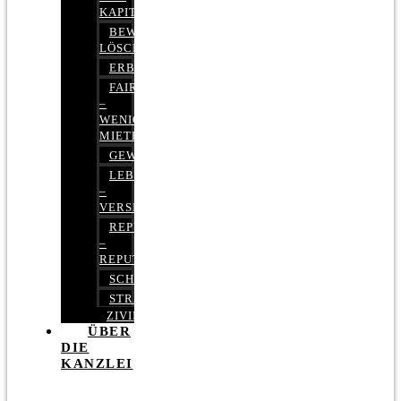
KAPITALMARKTRECHT
BEWERTUNGEN
LÖSCHEN
ERBRECHT
FAIRMIETEN
–
WENIGER
MIETE
GEWERBERECHT
LEBENSVERSICHERUNG
–
VERSICHERUNGSRECHT
REPUTATIONSRECHT
–
REPUTATIONSMANAGEMENT
SCHUFARECHT
STRAFRECHT
ZIVILRECHT
ÜBER
DIE
KANZLEI