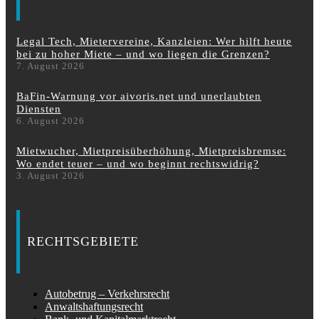
Legal Tech, Mietervereine, Kanzleien: Wer hilft heute
bei zu hoher Miete – und wo liegen die Grenzen?
7. August 2026
BaFin-Warnung vor aivoris.net und unerlaubten
Diensten
6. August 2026
Mietwucher, Mietpreisüberhöhung, Mietpreisbremse:
Wo endet teuer – und wo beginnt rechtswidrig?
3. August 2026
RECHTSGEBIETE
Autobetrug – Verkehrsrecht
Anwaltshaftungsrecht