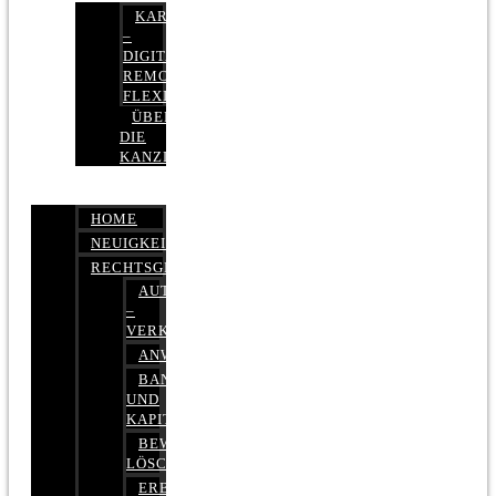
KARRIERE
–
DIGITAL,
REMOTE,
FLEXIBEL
ÜBER
DIE
KANZLEI
HOME
NEUIGKEITEN
RECHTSGEBIETE
AUTOBETRUG
–
VERKEHRSRECHT
ANWALTSHAFTUNGSRECHT
BANK-
UND
KAPITALMARKTRECHT
BEWERTUNGEN
LÖSCHEN
ERBRECHT