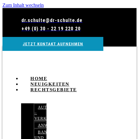
Zum Inhalt wechseln
dr.schulte@dr-schulte.de
+49 (0) 30 - 22 19 220 20
JETZT KONTAKT AUFNEHMEN
HOME
NEUIGKEITEN
RECHTSGEBIETE
AUTOBETRUG
–
VERKEHRSRECHT
ANWALTSHAFTUNGSRECHT
BANK-
UND