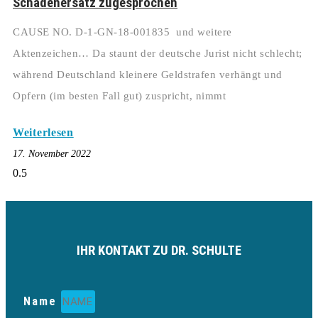
Schadenersatz zugesprochen
CAUSE NO. D-1-GN-18-001835 und weitere
Aktenzeichen… Da staunt der deutsche Jurist nicht schlecht;
während Deutschland kleinere Geldstrafen verhängt und
Opfern (im besten Fall gut) zuspricht, nimmt
Weiterlesen
17. November 2022
IHR KONTAKT ZU DR. SCHULTE
Name