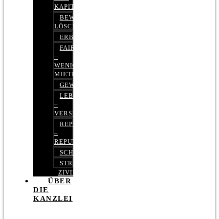
KAPITALMARKTRECHT
BEWERTUNGEN
LÖSCHEN
ERBRECHT
FAIRMIETEN
–
WENIGER
MIETE
GEWERBERECHT
LEBENSVERSICHERUNG
–
VERSICHERUNGSRECHT
REPUTATIONSRECHT
–
REPUTATIONSMANAGEMENT
SCHUFARECHT
STRAFRECHT
ZIVILRECHT
ÜBER
DIE
KANZLEI