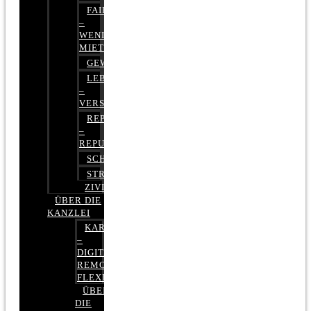
FAIRMIETEN
–
WENIGER
MIETE
GEWERBERECHT
LEBENSVERSICHERUNG
–
VERSICHERUNGSRECHT
REPUTATIONSRECHT
–
REPUTATIONSMANAGEMENT
SCHUFARECHT
STRAFRECHT
ZIVILRECHT
ÜBER DIE
KANZLEI
KARRIERE
–
DIGITAL,
REMOTE,
FLEXIBEL
ÜBER
DIE