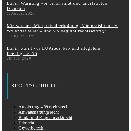
BaFin-Warnung vor aivoris.net und unerlaubten
Diensten
6. August 2026
Mietwucher, Mietpreisüberhöhung, Mietpreisbremse:
Wo endet teuer – und wo beginnt rechtswidrig?
3. August 2026
BaFin warnt vor EUKredit Pro und illegalem
Kreditgeschäft
28. Juli 2026
RECHTSGEBIETE
Autobetrug – Verkehrsrecht
Anwaltshaftungsrecht
Bank- und Kapitalmarktrecht
Erbrecht
Gewerberecht