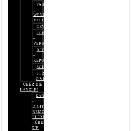
FAIRMIETEN
–
WENIGER
MIETE
GEWERBERECHT
LEBENSVERSICHERUNG
–
VERSICHERUNGSRECHT
REPUTATIONSRECHT
–
REPUTATIONSMANAGEMENT
SCHUFARECHT
STRAFRECHT
ZIVILRECHT
ÜBER DIE
KANZLEI
KARRIERE
–
DIGITAL,
REMOTE,
FLEXIBEL
ÜBER
DIE