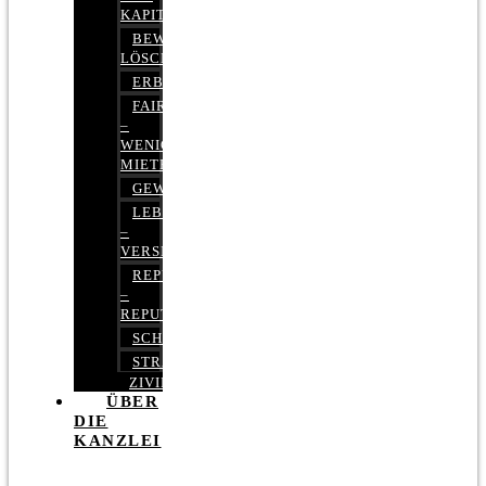
KAPITALMARKTRECHT
BEWERTUNGEN
LÖSCHEN
ERBRECHT
FAIRMIETEN
–
WENIGER
MIETE
GEWERBERECHT
LEBENSVERSICHERUNG
–
VERSICHERUNGSRECHT
REPUTATIONSRECHT
–
REPUTATIONSMANAGEMENT
SCHUFARECHT
STRAFRECHT
ZIVILRECHT
ÜBER
DIE
KANZLEI