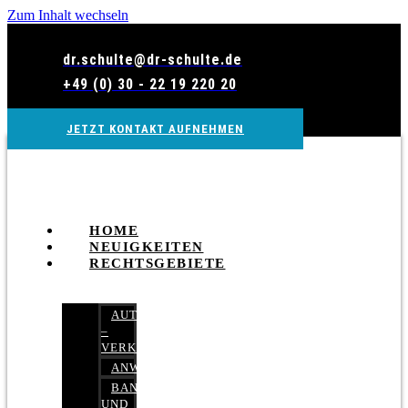
Zum Inhalt wechseln
dr.schulte@dr-schulte.de
+49 (0) 30 - 22 19 220 20
JETZT KONTAKT AUFNEHMEN
HOME
NEUIGKEITEN
RECHTSGEBIETE
AUTOBETRUG
–
VERKEHRSRECHT
ANWALTSHAFTUNGSRECHT
BANK-
UND