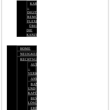
KARRIERE
–
DIGITAL,
REMOTE,
FLEXIBEL
ÜBER
DIE
KANZLEI
HOME
NEUIGKEITEN
RECHTSGEBIETE
AUTOBETRUG
–
VERKEHRSRECHT
ANWALTSHAFTUNGSRECHT
BANK-
UND
KAPITALMARKTRECHT
BEWERTUNGEN
LÖSCHEN
ERBRECHT