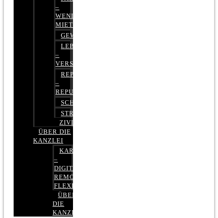
–
WENIGER
MIETE
GEWERBERECHT
LEBENSVERSICHERUNG
–
VERSICHERUNGSRECHT
REPUTATIONSRECHT
–
REPUTATIONSMANAGEMENT
SCHUFARECHT
STRAFRECHT
ZIVILRECHT
ÜBER DIE
KANZLEI
KARRIERE
–
DIGITAL,
REMOTE,
FLEXIBEL
ÜBER
DIE
KANZLEI