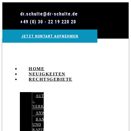
Zum
Inhalt
dr.schulte@dr-schulte.de
wechseln
+49 (0) 30 - 22 19 220 20
JETZT KONTAKT AUFNEHMEN
HOME
NEUIGKEITEN
RECHTSGEBIETE
AUTOBETRUG
–
VERKEHRSRECHT
ANWALTSHAFTUNGSRECHT
BANK-
UND
KAPITALMARKTRECHT