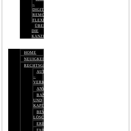
–
DIGITAL,
REMOTE,
FLEXIBEL
ÜBER
DIE
KANZLEI
HOME
NEUIGKEITEN
RECHTSGEBIETE
AUTOBETRUG
–
VERKEHRSRECHT
ANWALTSHAFTUNGSRECHT
BANK-
UND
KAPITALMARKTRECHT
BEWERTUNGEN
LÖSCHEN
ERBRECHT
FAIRMIETEN