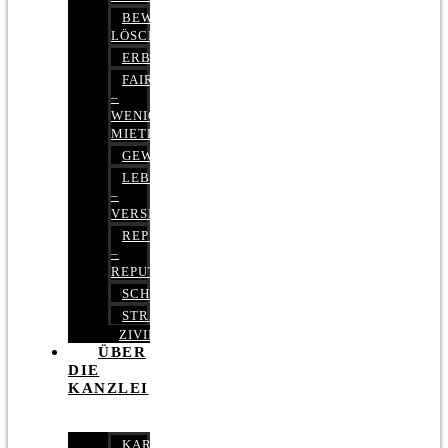
BEWERTUNGEN
LÖSCHEN
ERBRECHT
FAIRMIETEN
–
WENIGER
MIETE
GEWERBERECHT
LEBENSVERSICHERUNG
–
VERSICHERUNGSRECHT
REPUTATIONSRECHT
–
REPUTATIONSMANAGEMENT
SCHUFARECHT
STRAFRECHT
ZIVILRECHT
ÜBER
DIE
KANZLEI
KARRIERE