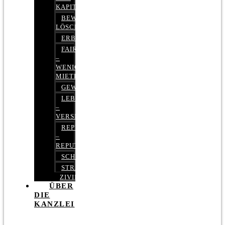
KAPITALMARKTRECHT
BEWERTUNGEN
LÖSCHEN
ERBRECHT
FAIRMIETEN
–
WENIGER
MIETE
GEWERBERECHT
LEBENSVERSICHERUNG
–
VERSICHERUNGSRECHT
REPUTATIONSRECHT
–
REPUTATIONSMANAGEMENT
SCHUFARECHT
STRAFRECHT
ZIVILRECHT
ÜBER
DIE
KANZLEI