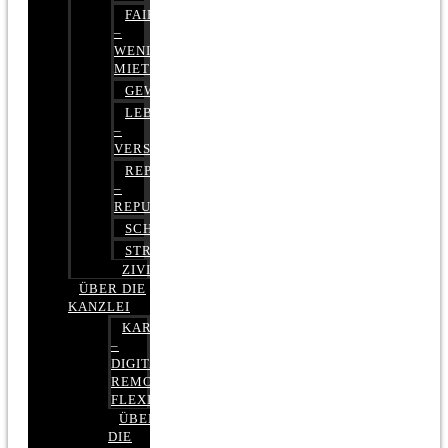
FAIRMIETEN
–
WENIGER
MIETE
GEWERBERECHT
LEBENSVERSICHERUNG
–
VERSICHERUNGSRECHT
REPUTATIONSRECHT
–
REPUTATIONSMANAGEMENT
SCHUFARECHT
STRAFRECHT
ZIVILRECHT
ÜBER DIE
KANZLEI
KARRIERE
–
DIGITAL,
REMOTE,
FLEXIBEL
ÜBER
DIE