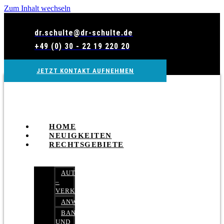
Zum Inhalt wechseln
dr.schulte@dr-schulte.de
+49 (0) 30 - 22 19 220 20
JETZT KONTAKT AUFNEHMEN
HOME
NEUIGKEITEN
RECHTSGEBIETE
AUTOBETRUG
–
VERKEHRSRECHT
ANWALTSHAFTUNGSRECHT
BANK-
UND