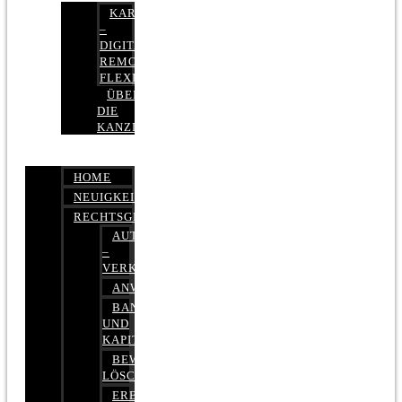
KARRIERE
–
DIGITAL,
REMOTE,
FLEXIBEL
ÜBER
DIE
KANZLEI
HOME
NEUIGKEITEN
RECHTSGEBIETE
AUTOBETRUG
–
VERKEHRSRECHT
ANWALTSHAFTUNGSRECHT
BANK-
UND
KAPITALMARKTRECHT
BEWERTUNGEN
LÖSCHEN
ERBRECHT