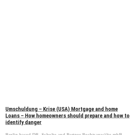
Umschuldung – Krise (USA) Mortgage and home
Loans – How homeowners should prepare and how to
identify danger
Berlin based DR. Schulte and Partner Rechtsanwälte mbB