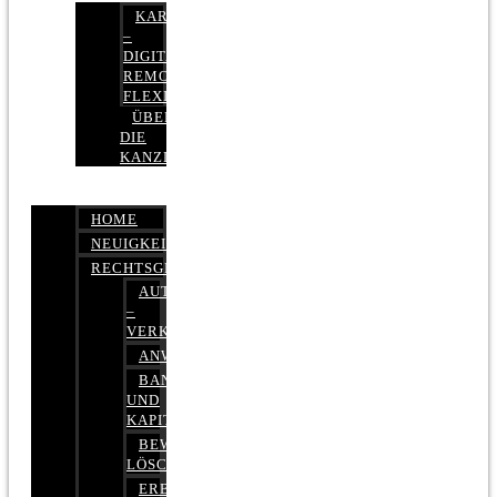
KARRIERE
–
DIGITAL,
REMOTE,
FLEXIBEL
ÜBER
DIE
KANZLEI
HOME
NEUIGKEITEN
RECHTSGEBIETE
AUTOBETRUG
–
VERKEHRSRECHT
ANWALTSHAFTUNGSRECHT
BANK-
UND
KAPITALMARKTRECHT
BEWERTUNGEN
LÖSCHEN
ERBRECHT