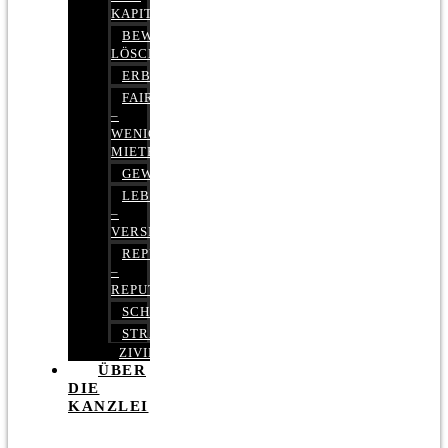
KAPITALMARKTRECHT
BEWERTUNGEN
LÖSCHEN
ERBRECHT
FAIRMIETEN
–
WENIGER
MIETE
GEWERBERECHT
LEBENSVERSICHERUNG
–
VERSICHERUNGSRECHT
REPUTATIONSRECHT
–
REPUTATIONSMANAGEMENT
SCHUFARECHT
STRAFRECHT
ZIVILRECHT
ÜBER
DIE
KANZLEI