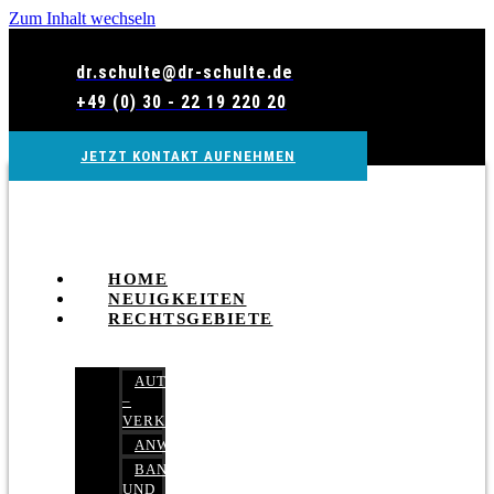
Zum Inhalt wechseln
dr.schulte@dr-schulte.de
+49 (0) 30 - 22 19 220 20
JETZT KONTAKT AUFNEHMEN
HOME
NEUIGKEITEN
RECHTSGEBIETE
AUTOBETRUG
–
VERKEHRSRECHT
ANWALTSHAFTUNGSRECHT
BANK-
UND