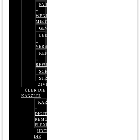
FAIRMIETEN
–
WENIGER
MIETE
GEWERBERECHT
LEBENSVERSICHERUNG
–
VERSICHERUNGSRECHT
REPUTATIONSRECHT
–
REPUTATIONSMANAGEMENT
SCHUFARECHT
STRAFRECHT
ZIVILRECHT
ÜBER DIE
KANZLEI
KARRIERE
–
DIGITAL,
REMOTE,
FLEXIBEL
ÜBER
DIE