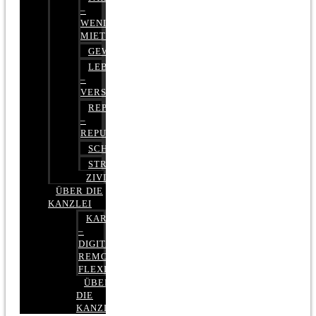
–
WENIGER
MIETE
GEWERBERECHT
LEBENSVERSICHERUNG
–
VERSICHERUNGSRECHT
REPUTATIONSRECHT
–
REPUTATIONSMANAGEMENT
SCHUFARECHT
STRAFRECHT
ZIVILRECHT
ÜBER DIE
KANZLEI
KARRIERE
–
DIGITAL,
REMOTE,
FLEXIBEL
ÜBER
DIE
KANZLEI