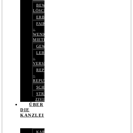
BEWERTUNGEN
LÖSCHEN
ERBRECHT
FAIRMIETEN
–
WENIGER
MIETE
GEWERBERECHT
LEBENSVERSICHERUNG
–
VERSICHERUNGSRECHT
REPUTATIONSRECHT
–
REPUTATIONSMANAGEMENT
SCHUFARECHT
STRAFRECHT
ZIVILRECHT
ÜBER
DIE
KANZLEI
KARRIERE