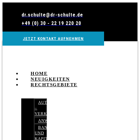
Zum
Inhalt
dr.schulte@dr-schulte.de
wechseln
+49 (0) 30 - 22 19 220 20
JETZT KONTAKT AUFNEHMEN
HOME
NEUIGKEITEN
RECHTSGEBIETE
AUTOBETRUG
–
VERKEHRSRECHT
ANWALTSHAFTUNGSRECHT
BANK-
UND
KAPITALMARKTRECHT