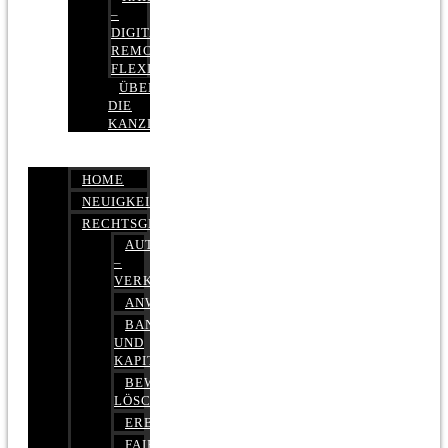
–
DIGITAL,
REMOTE,
FLEXIBEL
ÜBER
DIE
KANZLEI
HOME
NEUIGKEITEN
RECHTSGEBIETE
AUTOBETRUG
–
VERKEHRSRECHT
ANWALTSHAFTUNGSRECHT
BANK-
UND
KAPITALMARKTRECHT
BEWERTUNGEN
LÖSCHEN
ERBRECHT
FAIRMIETEN