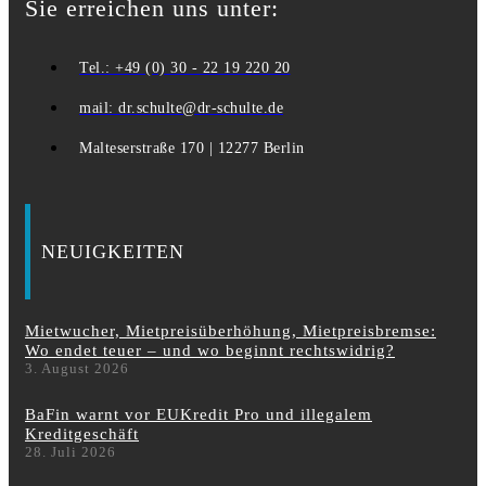
Sie erreichen uns unter:
Tel.: +49 (0) 30 - 22 19 220 20
mail: dr.schulte@dr-schulte.de
Malteserstraße 170 | 12277 Berlin
NEUIGKEITEN
Mietwucher, Mietpreisüberhöhung, Mietpreisbremse:
Wo endet teuer – und wo beginnt rechtswidrig?
3. August 2026
BaFin warnt vor EUKredit Pro und illegalem
Kreditgeschäft
28. Juli 2026