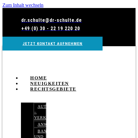
Zum Inhalt wechseln
dr.schulte@dr-schulte.de
+49 (0) 30 - 22 19 220 20
JETZT KONTAKT AUFNEHMEN
HOME
NEUIGKEITEN
RECHTSGEBIETE
AUTOBETRUG
–
VERKEHRSRECHT
ANWALTSHAFTUNGSRECHT
BANK-
UND