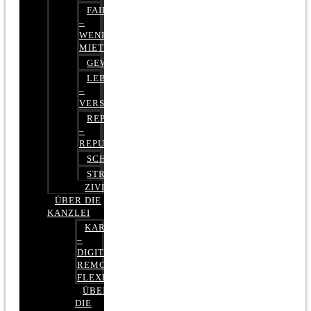
FAIRMIETEN
–
WENIGER
MIETE
GEWERBERECHT
LEBENSVERSICHERUNG
–
VERSICHERUNGSRECHT
REPUTATIONSRECHT
–
REPUTATIONSMANAGEMENT
SCHUFARECHT
STRAFRECHT
ZIVILRECHT
ÜBER DIE
KANZLEI
KARRIERE
–
DIGITAL,
REMOTE,
FLEXIBEL
ÜBER
DIE