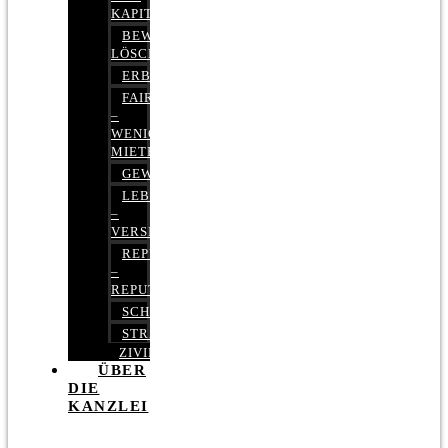
KAPITALMARKTRECHT
BEWERTUNGEN
LÖSCHEN
ERBRECHT
FAIRMIETEN
–
WENIGER
MIETE
GEWERBERECHT
LEBENSVERSICHERUNG
–
VERSICHERUNGSRECHT
REPUTATIONSRECHT
–
REPUTATIONSMANAGEMENT
SCHUFARECHT
STRAFRECHT
ZIVILRECHT
ÜBER
DIE
KANZLEI