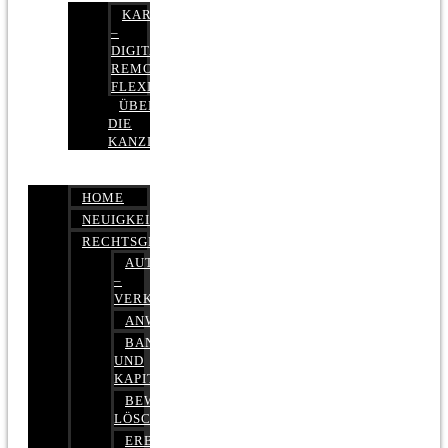
KARRIERE
–
DIGITAL,
REMOTE,
FLEXIBEL
ÜBER
DIE
KANZLEI
HOME
NEUIGKEITEN
RECHTSGEBIETE
AUTOBETRUG
–
VERKEHRSRECHT
ANWALTSHAFTUNGSRECHT
BANK-
UND
KAPITALMARKTRECHT
BEWERTUNGEN
LÖSCHEN
ERBRECHT