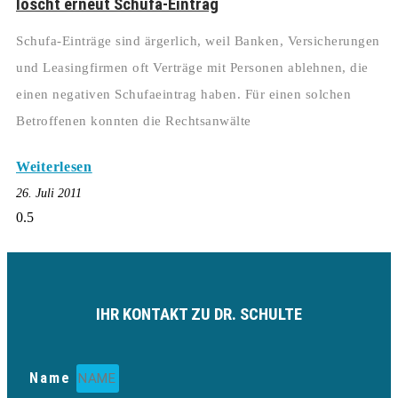
löscht erneut Schufa-Eintrag
Schufa-Einträge sind ärgerlich, weil Banken, Versicherungen
und Leasingfirmen oft Verträge mit Personen ablehnen, die
einen negativen Schufaeintrag haben. Für einen solchen
Betroffenen konnten die Rechtsanwälte
Weiterlesen
26. Juli 2011
IHR KONTAKT ZU DR. SCHULTE
Name