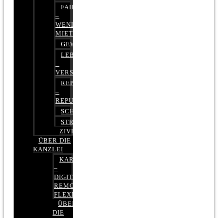
FAIRMIETEN
–
WENIGER
MIETE
GEWERBERECHT
LEBENSVERSICHERUNG
–
VERSICHERUNGSRECHT
REPUTATIONSRECHT
–
REPUTATIONSMANAGEMENT
SCHUFARECHT
STRAFRECHT
ZIVILRECHT
ÜBER DIE
KANZLEI
KARRIERE
–
DIGITAL,
REMOTE,
FLEXIBEL
ÜBER
DIE