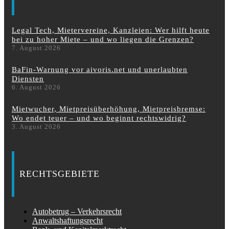
Legal Tech, Mietervereine, Kanzleien: Wer hilft heute
bei zu hoher Miete – und wo liegen die Grenzen?
7. August 2026
BaFin-Warnung vor aivoris.net und unerlaubten
Diensten
6. August 2026
Mietwucher, Mietpreisüberhöhung, Mietpreisbremse:
Wo endet teuer – und wo beginnt rechtswidrig?
3. August 2026
RECHTSGEBIETE
Autobetrug – Verkehrsrecht
Anwaltshaftungsrecht