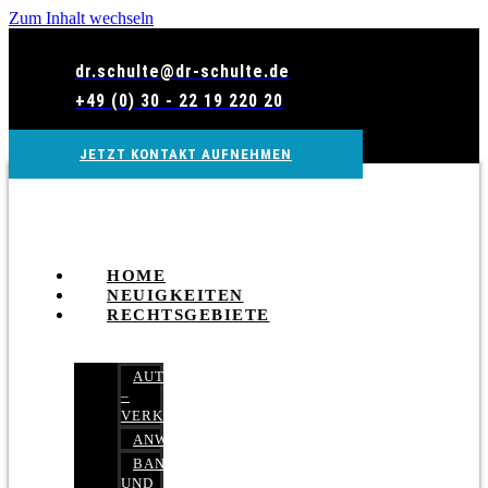
Zum Inhalt wechseln
dr.schulte@dr-schulte.de
+49 (0) 30 - 22 19 220 20
JETZT KONTAKT AUFNEHMEN
HOME
NEUIGKEITEN
RECHTSGEBIETE
AUTOBETRUG
–
VERKEHRSRECHT
ANWALTSHAFTUNGSRECHT
BANK-
UND