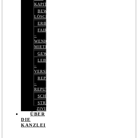
KAPITALMARKTRECHT
BEWERTUNGEN
LÖSCHEN
ERBRECHT
FAIRMIETEN
–
WENIGER
MIETE
GEWERBERECHT
LEBENSVERSICHERUNG
–
VERSICHERUNGSRECHT
REPUTATIONSRECHT
–
REPUTATIONSMANAGEMENT
SCHUFARECHT
STRAFRECHT
ZIVILRECHT
ÜBER
DIE
KANZLEI