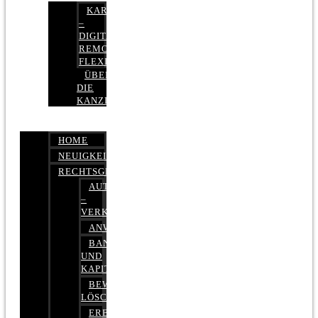
KARRIERE
–
DIGITAL,
REMOTE,
FLEXIBEL
ÜBER
DIE
KANZLEI
HOME
NEUIGKEITEN
RECHTSGEBIETE
AUTOBETRUG
–
VERKEHRSRECHT
ANWALTSHAFTUNGSRECHT
BANK-
UND
KAPITALMARKTRECHT
BEWERTUNGEN
LÖSCHEN
ERBRECHT