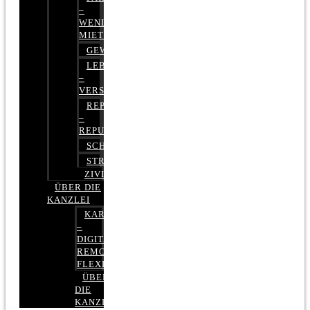
–
WENIGER
MIETE
GEWERBERECHT
LEBENSVERSICHERUNG
–
VERSICHERUNGSRECHT
REPUTATIONSRECHT
–
REPUTATIONSMANAGEMENT
SCHUFARECHT
STRAFRECHT
ZIVILRECHT
ÜBER DIE
KANZLEI
KARRIERE
–
DIGITAL,
REMOTE,
FLEXIBEL
ÜBER
DIE
KANZLEI