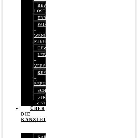
BEWERTUNGEN
LÖSCHEN
ERBRECHT
FAIRMIETEN
–
WENIGER
MIETE
GEWERBERECHT
LEBENSVERSICHERUNG
–
VERSICHERUNGSRECHT
REPUTATIONSRECHT
–
REPUTATIONSMANAGEMENT
SCHUFARECHT
STRAFRECHT
ZIVILRECHT
ÜBER
DIE
KANZLEI
KARRIERE