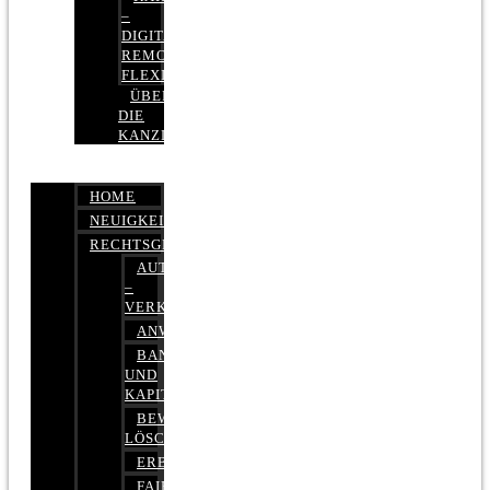
–
DIGITAL,
REMOTE,
FLEXIBEL
ÜBER
DIE
KANZLEI
HOME
NEUIGKEITEN
RECHTSGEBIETE
AUTOBETRUG
–
VERKEHRSRECHT
ANWALTSHAFTUNGSRECHT
BANK-
UND
KAPITALMARKTRECHT
BEWERTUNGEN
LÖSCHEN
ERBRECHT
FAIRMIETEN