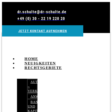
Zum
Inhalt
dr.schulte@dr-schulte.de
wechseln
+49 (0) 30 - 22 19 220 20
JETZT KONTAKT AUFNEHMEN
HOME
NEUIGKEITEN
RECHTSGEBIETE
AUTOBETRUG
–
VERKEHRSRECHT
ANWALTSHAFTUNGSRECHT
BANK-
UND
KAPITALMARKTRECHT