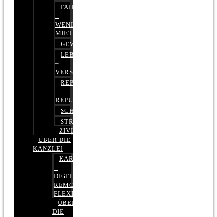
FAIRMIETEN
–
WENIGER
MIETE
GEWERBERECHT
LEBENSVERSICHERUNG
–
VERSICHERUNGSRECHT
REPUTATIONSRECHT
–
REPUTATIONSMANAGEMENT
SCHUFARECHT
STRAFRECHT
ZIVILRECHT
ÜBER DIE
KANZLEI
KARRIERE
–
DIGITAL,
REMOTE,
FLEXIBEL
ÜBER
DIE