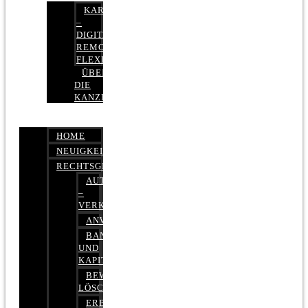
KARRIERE
–
DIGITAL,
REMOTE,
FLEXIBEL
ÜBER
DIE
KANZLEI
HOME
NEUIGKEITEN
RECHTSGEBIETE
AUTOBETRUG
–
VERKEHRSRECHT
ANWALTSHAFTUNGSRECHT
BANK-
UND
KAPITALMARKTRECHT
BEWERTUNGEN
LÖSCHEN
ERBRECHT