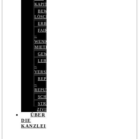
KAPITALMARKTRECHT
BEWERTUNGEN
LÖSCHEN
ERBRECHT
FAIRMIETEN
–
WENIGER
MIETE
GEWERBERECHT
LEBENSVERSICHERUNG
–
VERSICHERUNGSRECHT
REPUTATIONSRECHT
–
REPUTATIONSMANAGEMENT
SCHUFARECHT
STRAFRECHT
ZIVILRECHT
ÜBER
DIE
KANZLEI