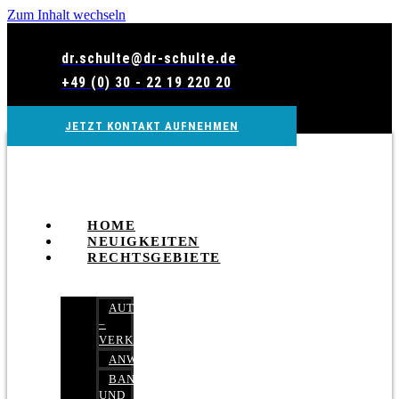
Zum Inhalt wechseln
dr.schulte@dr-schulte.de
+49 (0) 30 - 22 19 220 20
JETZT KONTAKT AUFNEHMEN
HOME
NEUIGKEITEN
RECHTSGEBIETE
AUTOBETRUG
–
VERKEHRSRECHT
ANWALTSHAFTUNGSRECHT
BANK-
UND