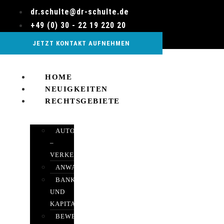
Zum
dr.schulte@dr-schulte.de
Inhalt
+49 (0) 30 - 22 19 220 20
wechseln
JETZT KONTAKT AUFNEHMEN
HOME
NEUIGKEITEN
RECHTSGEBIETE
AUTOBETRUG
–
VERKEHRSRECHT
ANWALTSHAFTUNGSRECHT
BANK-
UND
KAPITALMARKTRECHT
BEWERTUNGEN