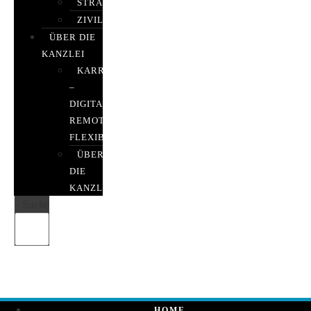
STRAFRECHT
ZIVILRECHT
ÜBER DIE
KANZLEI
KARRIERE
–
DIGITAL,
REMOTE,
FLEXIBEL
ÜBER
DIE
KANZLEI
Suche
HOME