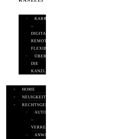
KANZLEI
KARRIERE
–
DIGITAL,
REMOTE,
FLEXIBEL
ÜBER
DIE
KANZLEI
HOME
NEUIGKEITEN
RECHTSGEBIETE
AUTOBETRUG
–
VERKEHRSRECHT
ANWALTSHAFTUNGSRECHT