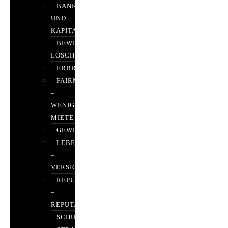
BANK-
UND
KAPITALMARKTRECHT
BEWERTUNGEN
LÖSCHEN
ERBRECHT
FAIRMIETEN
–
WENIGER
MIETE
GEWERBERECHT
LEBENSVERSICHERUNG
–
VERSICHERUNGSRECHT
REPUTATIONSRECHT
–
REPUTATIONSMANAGEMENT
SCHUFARECHT