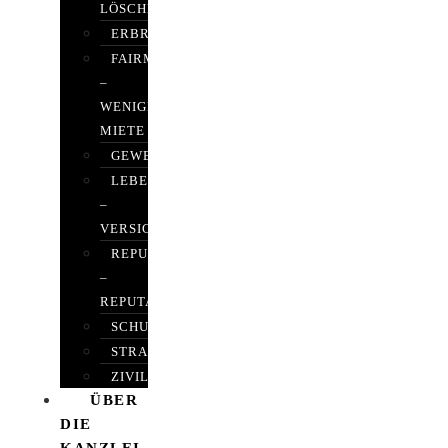
LÖSCHEN
ERBRECHT
FAIRMIETEN
–
WENIGER
MIETE
GEWERBERECHT
LEBENSVERSICHERUNG
–
VERSICHERUNGSRECHT
REPUTATIONSRECHT
–
REPUTATIONSMANAGEMENT
SCHUFARECHT
STRAFRECHT
ZIVILRECHT
ÜBER
DIE