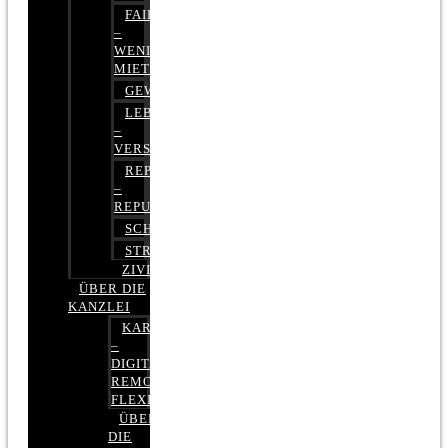
FAIRMIETEN
–
WENIGER
MIETE
GEWERBERECHT
LEBENSVERSICHERUNG
–
VERSICHERUNGSRECHT
REPUTATIONSRECHT
–
REPUTATIONSMANAGEMENT
SCHUFARECHT
STRAFRECHT
ZIVILRECHT
ÜBER DIE
KANZLEI
KARRIERE
–
DIGITAL,
REMOTE,
FLEXIBEL
ÜBER
DIE