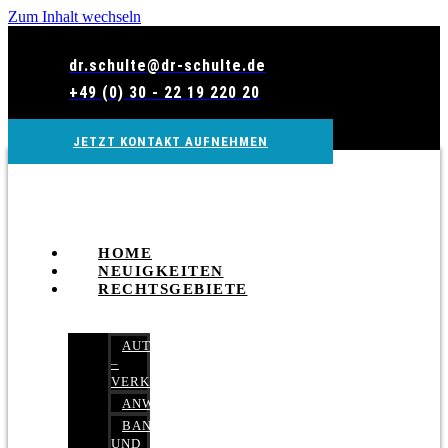
Zum Inhalt wechseln
dr.schulte@dr-schulte.de
+49 (0) 30 - 22 19 220 20
JETZT KONTAKT AUFNEHMEN
HOME
NEUIGKEITEN
RECHTSGEBIETE
AUTOBETRUG
–
VERKEHRSRECHT
ANWALTSHAFTUNGSRECHT
BANK-
UND