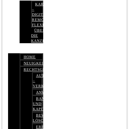
KARRIERE
–
DIGITAL,
REMOTE,
FLEXIBEL
ÜBER
DIE
KANZLEI
HOME
NEUIGKEITEN
RECHTSGEBIETE
AUTOBETRUG
–
VERKEHRSRECHT
ANWALTSHAFTUNGSRECHT
BANK-
UND
KAPITALMARKTRECHT
BEWERTUNGEN
LÖSCHEN
ERBRECHT