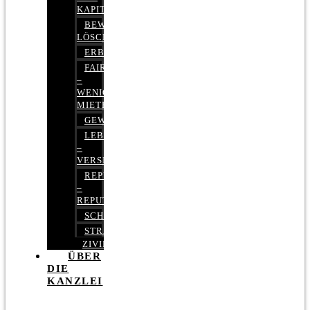
KAPITALMARKTRECHT
BEWERTUNGEN
LÖSCHEN
ERBRECHT
FAIRMIETEN
–
WENIGER
MIETE
GEWERBERECHT
LEBENSVERSICHERUNG
–
VERSICHERUNGSRECHT
REPUTATIONSRECHT
–
REPUTATIONSMANAGEMENT
SCHUFARECHT
STRAFRECHT
ZIVILRECHT
ÜBER
DIE
KANZLEI