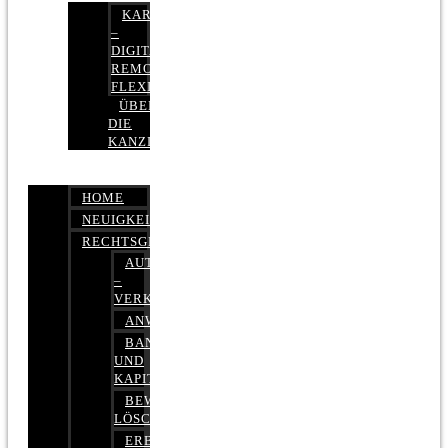
KARRIERE
–
DIGITAL,
REMOTE,
FLEXIBEL
ÜBER
DIE
KANZLEI
HOME
NEUIGKEITEN
RECHTSGEBIETE
AUTOBETRUG
–
VERKEHRSRECHT
ANWALTSHAFTUNGSRECHT
BANK-
UND
KAPITALMARKTRECHT
BEWERTUNGEN
LÖSCHEN
ERBRECHT