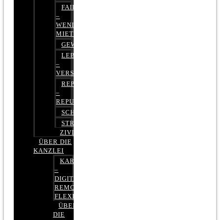
FAIRMIETEN
–
WENIGER
MIETE
GEWERBERECHT
LEBENSVERSICHERUNG
–
VERSICHERUNGSRECHT
REPUTATIONSRECHT
–
REPUTATIONSMANAGEMENT
SCHUFARECHT
STRAFRECHT
ZIVILRECHT
ÜBER DIE
KANZLEI
KARRIERE
–
DIGITAL,
REMOTE,
FLEXIBEL
ÜBER
DIE