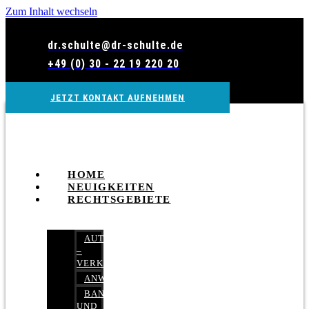
Zum Inhalt wechseln
dr.schulte@dr-schulte.de
+49 (0) 30 - 22 19 220 20
JETZT KONTAKT AUFNEHMEN
HOME
NEUIGKEITEN
RECHTSGEBIETE
AUTOBETRUG
–
VERKEHRSRECHT
ANWALTSHAFTUNGSRECHT
BANK-
UND