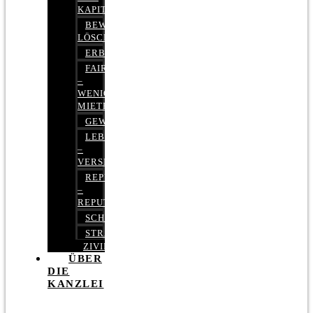
KAPITALMARKTRECHT
BEWERTUNGEN
LÖSCHEN
ERBRECHT
FAIRMIETEN
–
WENIGER
MIETE
GEWERBERECHT
LEBENSVERSICHERUNG
–
VERSICHERUNGSRECHT
REPUTATIONSRECHT
–
REPUTATIONSMANAGEMENT
SCHUFARECHT
STRAFRECHT
ZIVILRECHT
ÜBER
DIE
KANZLEI