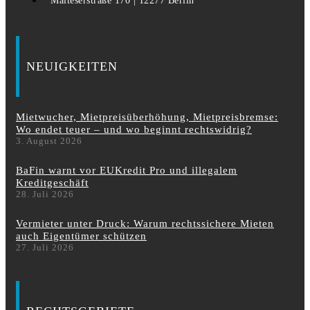
Malteserstraße 170 | 12277 Berlin
NEUIGKEITEN
Mietwucher, Mietpreisüberhöhung, Mietpreisbremse:
Wo endet teuer – und wo beginnt rechtswidrig?
3. August 2026
BaFin warnt vor EUKredit Pro und illegalem
Kreditgeschäft
28. Juli 2026
Vermieter unter Druck: Warum rechtssichere Mieten
auch Eigentümer schützen
27. Juli 2026