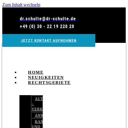
Zum Inhalt wechseln
dr.schulte@dr-schulte.de
+49 (0) 30 - 22 19 220 20
JETZT KONTAKT AUFNEHMEN
HOME
NEUIGKEITEN
RECHTSGEBIETE
AUTOBETRUG
–
VERKEHRSRECHT
ANWALTSHAFTUNGSRECHT
BANK-
UND