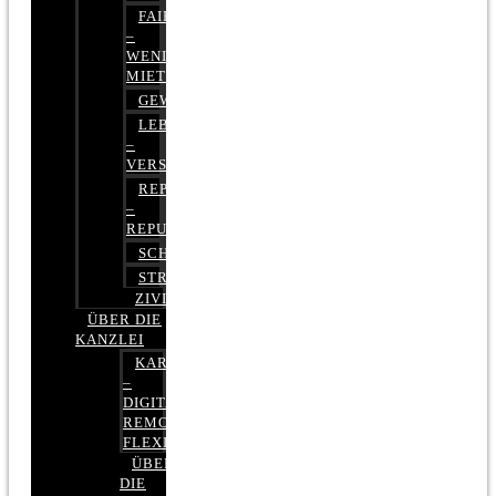
FAIRMIETEN
–
WENIGER
MIETE
GEWERBERECHT
LEBENSVERSICHERUNG
–
VERSICHERUNGSRECHT
REPUTATIONSRECHT
–
REPUTATIONSMANAGEMENT
SCHUFARECHT
STRAFRECHT
ZIVILRECHT
ÜBER DIE
KANZLEI
KARRIERE
–
DIGITAL,
REMOTE,
FLEXIBEL
ÜBER
DIE