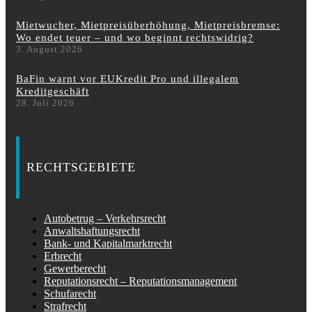
Mietwucher, Mietpreisüberhöhung, Mietpreisbremse:
Wo endet teuer – und wo beginnt rechtswidrig?
3. August 2026
BaFin warnt vor EUKredit Pro und illegalem
Kreditgeschäft
28. Juli 2026
RECHTSGEBIETE
Autobetrug – Verkehrsrecht
Anwaltshaftungsrecht
Bank- und Kapitalmarktrecht
Erbrecht
Gewerberecht
Reputationsrecht – Reputationsmanagement
Schufarecht
Strafrecht