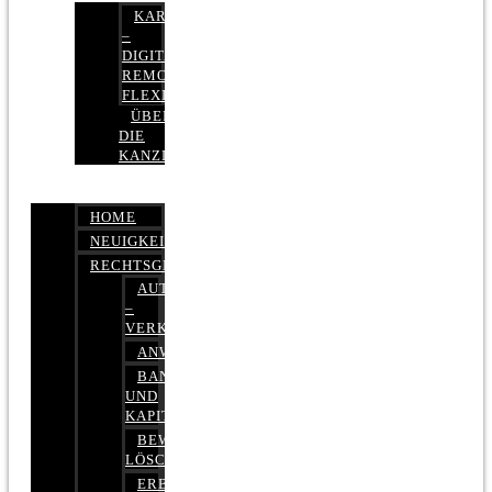
KARRIERE
–
DIGITAL,
REMOTE,
FLEXIBEL
ÜBER
DIE
KANZLEI
HOME
NEUIGKEITEN
RECHTSGEBIETE
AUTOBETRUG
–
VERKEHRSRECHT
ANWALTSHAFTUNGSRECHT
BANK-
UND
KAPITALMARKTRECHT
BEWERTUNGEN
LÖSCHEN
ERBRECHT