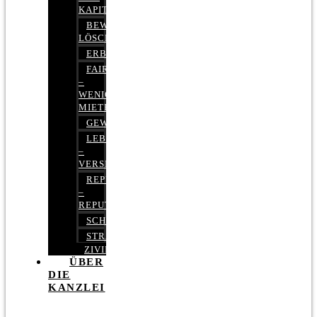
KAPITALMARKTRECHT
BEWERTUNGEN
LÖSCHEN
ERBRECHT
FAIRMIETEN
–
WENIGER
MIETE
GEWERBERECHT
LEBENSVERSICHERUNG
–
VERSICHERUNGSRECHT
REPUTATIONSRECHT
–
REPUTATIONSMANAGEMENT
SCHUFARECHT
STRAFRECHT
ZIVILRECHT
ÜBER
DIE
KANZLEI