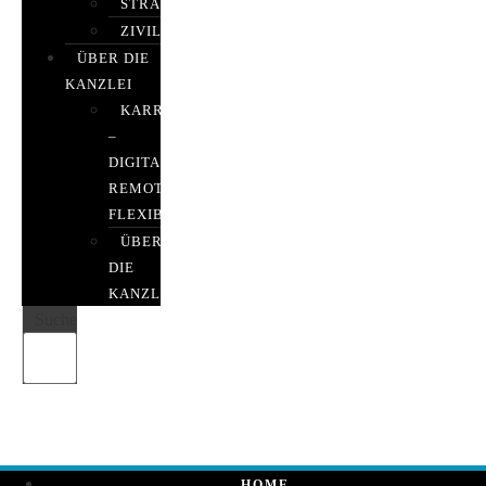
STRAFRECHT
ZIVILRECHT
ÜBER DIE
KANZLEI
KARRIERE
–
DIGITAL,
REMOTE,
FLEXIBEL
ÜBER
DIE
KANZLEI
Suche
HOME