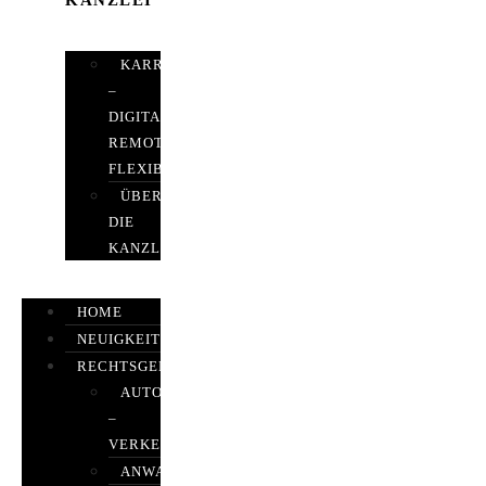
KANZLEI
KARRIERE
–
DIGITAL,
REMOTE,
FLEXIBEL
ÜBER
DIE
KANZLEI
HOME
NEUIGKEITEN
RECHTSGEBIETE
AUTOBETRUG
–
VERKEHRSRECHT
ANWALTSHAFTUNGSRECHT