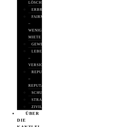
LÖSCHEN
ERBRECHT
FAIRMIETEN
–
WENIGER
MIETE
GEWERBERECHT
LEBENSVERSICHERUNG
–
VERSICHERUNGSRECHT
REPUTATIONSRECHT
–
REPUTATIONSMANAGEMENT
SCHUFARECHT
STRAFRECHT
ZIVILRECHT
ÜBER
DIE