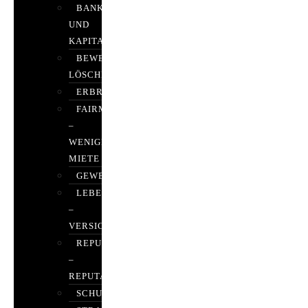
BANK-
UND
KAPITALMARKTRECHT
BEWERTUNGEN
LÖSCHEN
ERBRECHT
FAIRMIETEN
–
WENIGER
MIETE
GEWERBERECHT
LEBENSVERSICHERUNG
–
VERSICHERUNGSRECHT
REPUTATIONSRECHT
–
REPUTATIONSMANAGEMENT
SCHUFARECHT