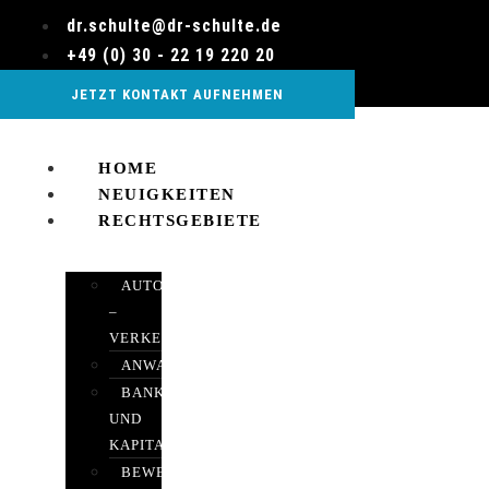
Zum
dr.schulte@dr-schulte.de
Inhalt
+49 (0) 30 - 22 19 220 20
wechseln
JETZT KONTAKT AUFNEHMEN
HOME
NEUIGKEITEN
RECHTSGEBIETE
AUTOBETRUG
–
VERKEHRSRECHT
ANWALTSHAFTUNGSRECHT
BANK-
UND
KAPITALMARKTRECHT
BEWERTUNGEN