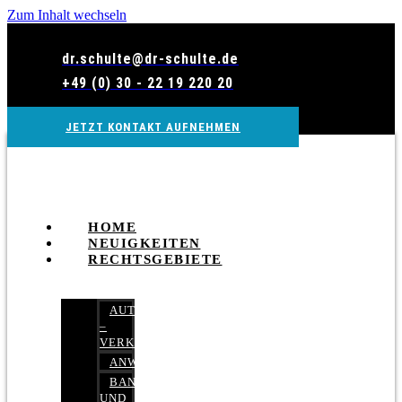
Zum Inhalt wechseln
dr.schulte@dr-schulte.de
+49 (0) 30 - 22 19 220 20
JETZT KONTAKT AUFNEHMEN
HOME
NEUIGKEITEN
RECHTSGEBIETE
AUTOBETRUG
–
VERKEHRSRECHT
ANWALTSHAFTUNGSRECHT
BANK-
UND