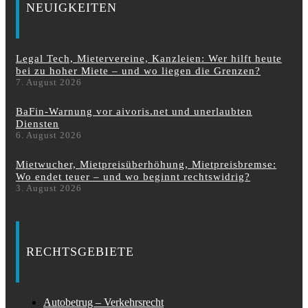
NEUIGKEITEN
Legal Tech, Mietervereine, Kanzleien: Wer hilft heute
bei zu hoher Miete – und wo liegen die Grenzen?
7. August 2026
BaFin-Warnung vor aivoris.net und unerlaubten
Diensten
6. August 2026
Mietwucher, Mietpreisüberhöhung, Mietpreisbremse:
Wo endet teuer – und wo beginnt rechtswidrig?
3. August 2026
RECHTSGEBIETE
Autobetrug – Verkehrsrecht