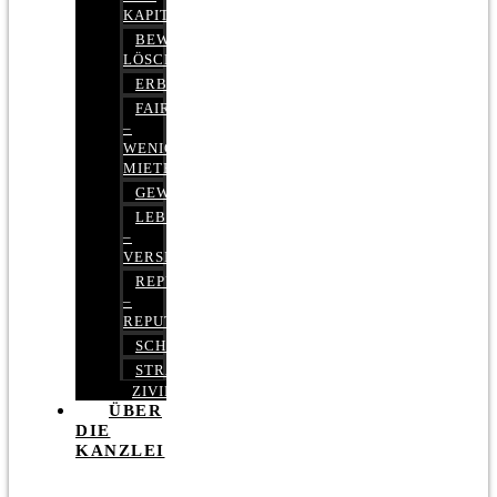
KAPITALMARKTRECHT
BEWERTUNGEN
LÖSCHEN
ERBRECHT
FAIRMIETEN
–
WENIGER
MIETE
GEWERBERECHT
LEBENSVERSICHERUNG
–
VERSICHERUNGSRECHT
REPUTATIONSRECHT
–
REPUTATIONSMANAGEMENT
SCHUFARECHT
STRAFRECHT
ZIVILRECHT
ÜBER
DIE
KANZLEI