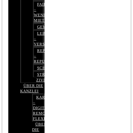
FAIRMIETEN
–
WENIGER
MIETE
GEWERBERECHT
LEBENSVERSICHERUNG
–
VERSICHERUNGSRECHT
REPUTATIONSRECHT
–
REPUTATIONSMANAGEMENT
SCHUFARECHT
STRAFRECHT
ZIVILRECHT
ÜBER DIE
KANZLEI
KARRIERE
–
DIGITAL,
REMOTE,
FLEXIBEL
ÜBER
DIE