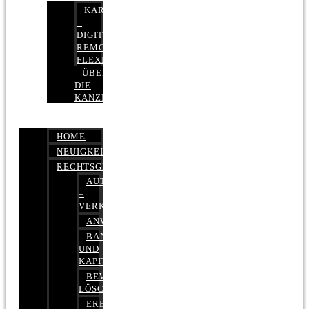
KARRIERE
–
DIGITAL,
REMOTE,
FLEXIBEL
ÜBER
DIE
KANZLEI
HOME
NEUIGKEITEN
RECHTSGEBIETE
AUTOBETRUG
–
VERKEHRSRECHT
ANWALTSHAFTUNGSRECHT
BANK-
UND
KAPITALMARKTRECHT
BEWERTUNGEN
LÖSCHEN
ERBRECHT