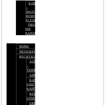
KARRIERE
–
DIGITAL,
REMOTE,
FLEXIBEL
ÜBER
DIE
KANZLEI
HOME
NEUIGKEITEN
RECHTSGEBIETE
AUTOBETRUG
–
VERKEHRSRECHT
ANWALTSHAFTUNGSRECHT
BANK-
UND
KAPITALMARKTRECHT
BEWERTUNGEN
LÖSCHEN
ERBRECHT