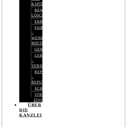
KAPITALMARKTRECHT
BEWERTUNGEN
LÖSCHEN
ERBRECHT
FAIRMIETEN
–
WENIGER
MIETE
GEWERBERECHT
LEBENSVERSICHERUNG
–
VERSICHERUNGSRECHT
REPUTATIONSRECHT
–
REPUTATIONSMANAGEMENT
SCHUFARECHT
STRAFRECHT
ZIVILRECHT
ÜBER
DIE
KANZLEI