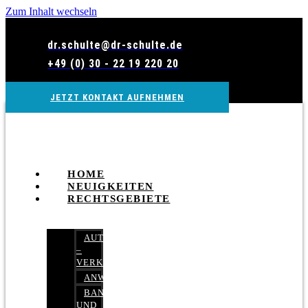
Zum Inhalt wechseln
dr.schulte@dr-schulte.de
+49 (0) 30 - 22 19 220 20
JETZT KONTAKT AUFNEHMEN
HOME
NEUIGKEITEN
RECHTSGEBIETE
AUTOBETRUG
–
VERKEHRSRECHT
ANWALTSHAFTUNGSRECHT
BANK-
UND