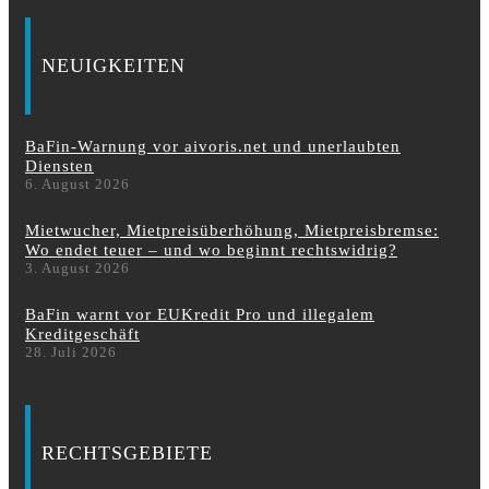
NEUIGKEITEN
BaFin-Warnung vor aivoris.net und unerlaubten
Diensten
6. August 2026
Mietwucher, Mietpreisüberhöhung, Mietpreisbremse:
Wo endet teuer – und wo beginnt rechtswidrig?
3. August 2026
BaFin warnt vor EUKredit Pro und illegalem
Kreditgeschäft
28. Juli 2026
RECHTSGEBIETE