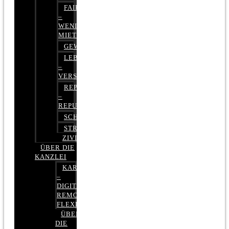
FAIRMIETEN
–
WENIGER
MIETE
GEWERBERECHT
LEBENSVERSICHERUNG
–
VERSICHERUNGSRECHT
REPUTATIONSRECHT
–
REPUTATIONSMANAGEMENT
SCHUFARECHT
STRAFRECHT
ZIVILRECHT
ÜBER DIE
KANZLEI
KARRIERE
–
DIGITAL,
REMOTE,
FLEXIBEL
ÜBER
DIE