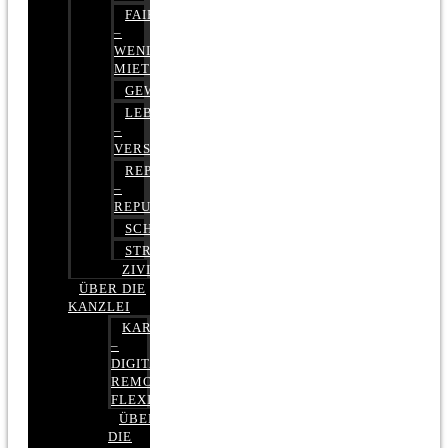
FAIRMIETEN
–
WENIGER
MIETE
GEWERBERECHT
LEBENSVERSICHERUNG
–
VERSICHERUNGSRECHT
REPUTATIONSRECHT
–
REPUTATIONSMANAGEMENT
SCHUFARECHT
STRAFRECHT
ZIVILRECHT
ÜBER DIE
KANZLEI
KARRIERE
–
DIGITAL,
REMOTE,
FLEXIBEL
ÜBER
DIE