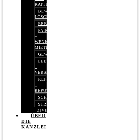
KAPITALMARKTRECHT
BEWERTUNGEN
LÖSCHEN
ERBRECHT
FAIRMIETEN
–
WENIGER
MIETE
GEWERBERECHT
LEBENSVERSICHERUNG
–
VERSICHERUNGSRECHT
REPUTATIONSRECHT
–
REPUTATIONSMANAGEMENT
SCHUFARECHT
STRAFRECHT
ZIVILRECHT
ÜBER
DIE
KANZLEI