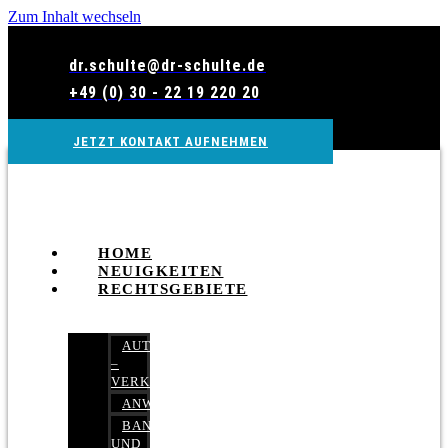
Zum Inhalt wechseln
dr.schulte@dr-schulte.de
+49 (0) 30 - 22 19 220 20
JETZT KONTAKT AUFNEHMEN
HOME
NEUIGKEITEN
RECHTSGEBIETE
AUTOBETRUG
–
VERKEHRSRECHT
ANWALTSHAFTUNGSRECHT
BANK-
UND