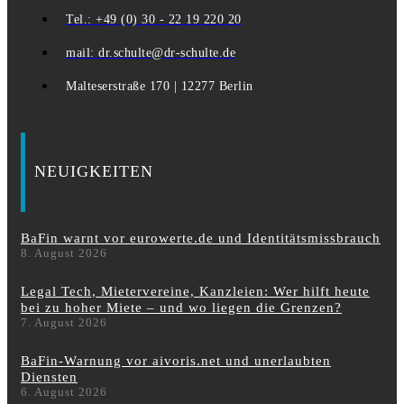
Tel.: +49 (0) 30 - 22 19 220 20
mail: dr.schulte@dr-schulte.de
Malteserstraße 170 | 12277 Berlin
NEUIGKEITEN
BaFin warnt vor eurowerte.de und Identitätsmissbrauch
8. August 2026
Legal Tech, Mietervereine, Kanzleien: Wer hilft heute
bei zu hoher Miete – und wo liegen die Grenzen?
7. August 2026
BaFin-Warnung vor aivoris.net und unerlaubten
Diensten
6. August 2026