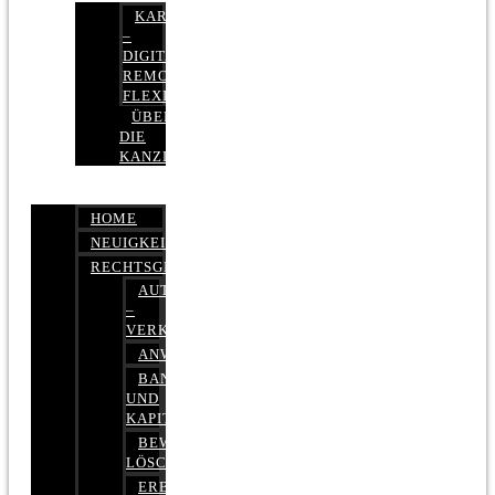
KARRIERE
–
DIGITAL,
REMOTE,
FLEXIBEL
ÜBER
DIE
KANZLEI
HOME
NEUIGKEITEN
RECHTSGEBIETE
AUTOBETRUG
–
VERKEHRSRECHT
ANWALTSHAFTUNGSRECHT
BANK-
UND
KAPITALMARKTRECHT
BEWERTUNGEN
LÖSCHEN
ERBRECHT