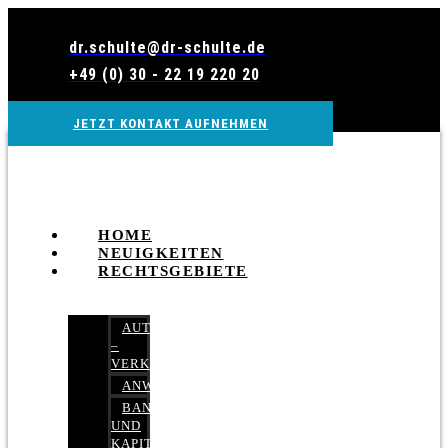
Zum
Inhalt
dr.schulte@dr-schulte.de
wechseln
+49 (0) 30 - 22 19 220 20
JETZT KONTAKT AUFNEHMEN
HOME
NEUIGKEITEN
RECHTSGEBIETE
AUTOBETRUG
–
VERKEHRSRECHT
ANWALTSHAFTUNGSRECHT
BANK-
UND
KAPITALMARKTRECHT