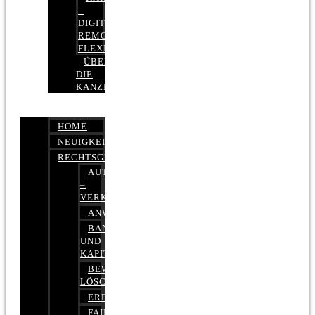
–
DIGITAL,
REMOTE,
FLEXIBEL
ÜBER
DIE
KANZLEI
HOME
NEUIGKEITEN
RECHTSGEBIETE
AUTOBETRUG
–
VERKEHRSRECHT
ANWALTSHAFTUNGSRECHT
BANK-
UND
KAPITALMARKTRECHT
BEWERTUNGEN
LÖSCHEN
ERBRECHT
FAIRMIETEN