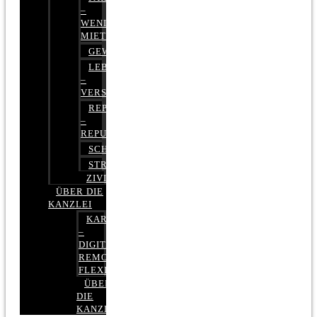
–
WENIGER
MIETE
GEWERBERECHT
LEBENSVERSICHERUNG
–
VERSICHERUNGSRECHT
REPUTATIONSRECHT
–
REPUTATIONSMANAGEMENT
SCHUFARECHT
STRAFRECHT
ZIVILRECHT
ÜBER DIE
KANZLEI
KARRIERE
–
DIGITAL,
REMOTE,
FLEXIBEL
ÜBER
DIE
KANZLEI