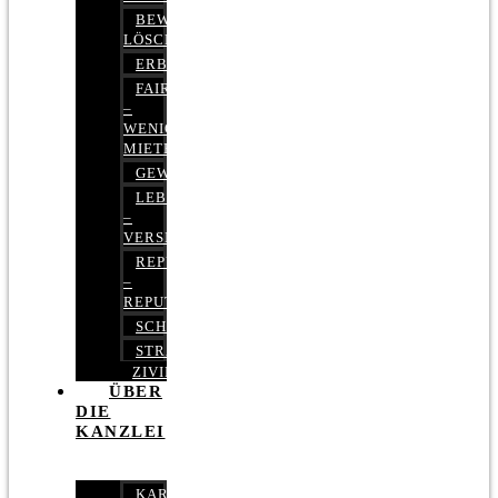
BEWERTUNGEN
LÖSCHEN
ERBRECHT
FAIRMIETEN
–
WENIGER
MIETE
GEWERBERECHT
LEBENSVERSICHERUNG
–
VERSICHERUNGSRECHT
REPUTATIONSRECHT
–
REPUTATIONSMANAGEMENT
SCHUFARECHT
STRAFRECHT
ZIVILRECHT
ÜBER
DIE
KANZLEI
KARRIERE