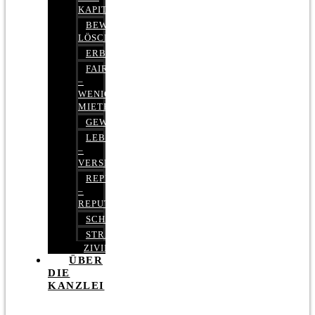
KAPITALMARKTRECHT
BEWERTUNGEN
LÖSCHEN
ERBRECHT
FAIRMIETEN
–
WENIGER
MIETE
GEWERBERECHT
LEBENSVERSICHERUNG
–
VERSICHERUNGSRECHT
REPUTATIONSRECHT
–
REPUTATIONSMANAGEMENT
SCHUFARECHT
STRAFRECHT
ZIVILRECHT
ÜBER
DIE
KANZLEI