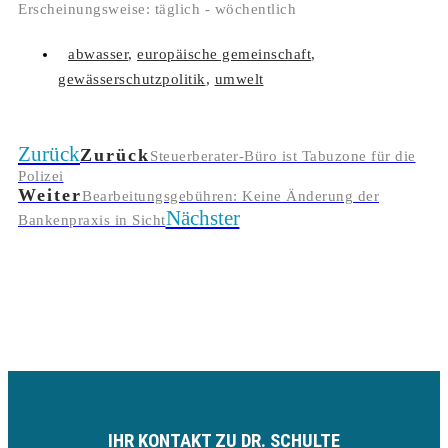
Erscheinungsweise: täglich - wöchentlich
abwasser
,
europäische gemeinschaft
,
gewässerschutzpolitik
,
umwelt
Zurück
Zurück
Steuerberater-Büro ist Tabuzone für die
Polizei
Weiter
Bearbeitungsgebühren: Keine Änderung der
Nächster
Bankenpraxis in Sicht
IHR KONTAKT ZU DR. SCHULTE