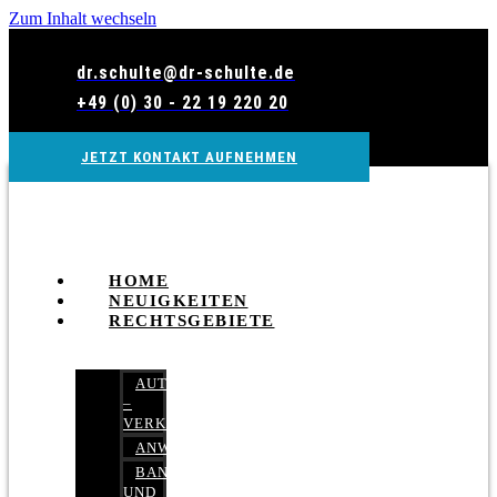
Zum Inhalt wechseln
dr.schulte@dr-schulte.de
+49 (0) 30 - 22 19 220 20
JETZT KONTAKT AUFNEHMEN
HOME
NEUIGKEITEN
RECHTSGEBIETE
AUTOBETRUG
–
VERKEHRSRECHT
ANWALTSHAFTUNGSRECHT
BANK-
UND