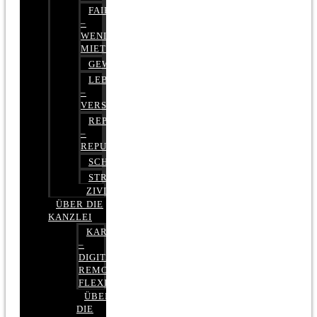
FAIRMIETEN
–
WENIGER
MIETE
GEWERBERECHT
LEBENSVERSICHERUNG
–
VERSICHERUNGSRECHT
REPUTATIONSRECHT
–
REPUTATIONSMANAGEMENT
SCHUFARECHT
STRAFRECHT
ZIVILRECHT
ÜBER DIE
KANZLEI
KARRIERE
–
DIGITAL,
REMOTE,
FLEXIBEL
ÜBER
DIE