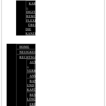
KARRIERE
–
DIGITAL,
REMOTE,
FLEXIBEL
ÜBER
DIE
KANZLEI
HOME
NEUIGKEITEN
RECHTSGEBIETE
AUTOBETRUG
–
VERKEHRSRECHT
ANWALTSHAFTUNGSRECHT
BANK-
UND
KAPITALMARKTRECHT
BEWERTUNGEN
LÖSCHEN
ERBRECHT