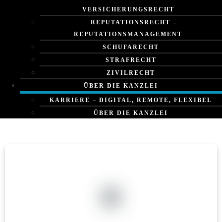
VERSICHERUNGSRECHT
REPUTATIONSRECHT –
REPUTATIONSMANAGEMENT
SCHUFARECHT
Europa: Grundidee der
STRAFRECHT
ZIVILRECHT
Einheit in Vielfalt – Brexit
ÜBER DIE KANZLEI
und nun?
KARRIERE – DIGITAL, REMOTE, FLEXIBEL
ÜBER DIE KANZLEI