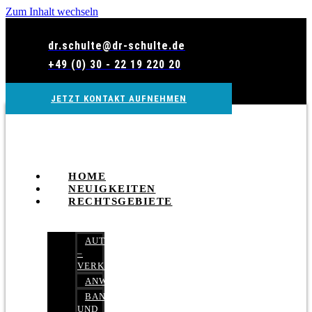
Zum Inhalt wechseln
dr.schulte@dr-schulte.de
+49 (0) 30 - 22 19 220 20
JETZT KONTAKT AUFNEHMEN
HOME
NEUIGKEITEN
RECHTSGEBIETE
AUTOBETRUG
–
VERKEHRSRECHT
ANWALTSHAFTUNGSRECHT
BANK-
UND