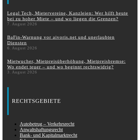
Legal Tech, Mietervereine, Kanzleien: Wer hilft heute
bei zu hoher Miete – und wo liegen die Grenzen?
7. August 2026
BaFin-Warnung vor aivoris.net und unerlaubten
Diensten
6. August 2026
Mietwucher, Mietpreisüberhöhung, Mietpreisbremse:
Wo endet teuer – und wo beginnt rechtswidrig?
3. August 2026
RECHTSGEBIETE
Autobetrug – Verkehrsrecht
Anwaltshaftungsrecht
Bank- und Kapitalmarktrecht