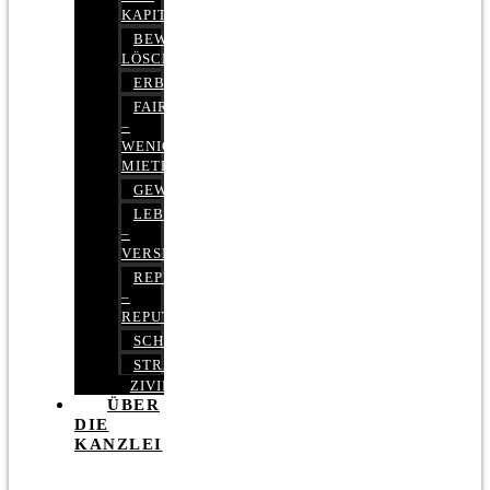
KAPITALMARKTRECHT
BEWERTUNGEN
LÖSCHEN
ERBRECHT
FAIRMIETEN
–
WENIGER
MIETE
GEWERBERECHT
LEBENSVERSICHERUNG
–
VERSICHERUNGSRECHT
REPUTATIONSRECHT
–
REPUTATIONSMANAGEMENT
SCHUFARECHT
STRAFRECHT
ZIVILRECHT
ÜBER
DIE
KANZLEI