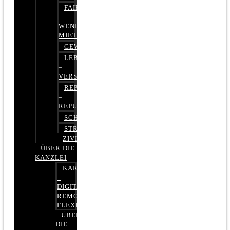
FAIRMIETEN
–
WENIGER
MIETE
GEWERBERECHT
LEBENSVERSICHERUNG
–
VERSICHERUNGSRECHT
REPUTATIONSRECHT
–
REPUTATIONSMANAGEMENT
SCHUFARECHT
STRAFRECHT
ZIVILRECHT
ÜBER DIE
KANZLEI
KARRIERE
–
DIGITAL,
REMOTE,
FLEXIBEL
ÜBER
DIE