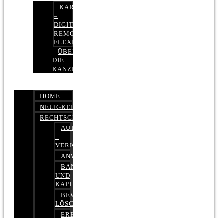
KARRIERE
–
DIGITAL,
REMOTE,
FLEXIBEL
ÜBER
DIE
KANZLEI
HOME
NEUIGKEITEN
RECHTSGEBIETE
AUTOBETRUG
–
VERKEHRSRECHT
ANWALTSHAFTUNGSRECHT
BANK-
UND
KAPITALMARKTRECHT
BEWERTUNGEN
LÖSCHEN
ERBRECHT