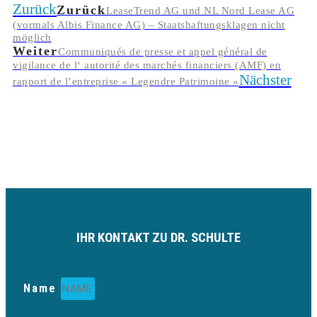
Zurück
Zurück
LeaseTrend AG und NL Nord Lease AG
(vormals Albis Finance AG) – Staatshaftungsklagen nicht
möglich
Weiter
Communiqués de presse et appel général de
vigilance de l‘ autorité des marchés financiers (AMF) en
Nächster
rapport de l’entreprise « Legendre Patrimoine »
IHR KONTAKT ZU DR. SCHULTE
Name