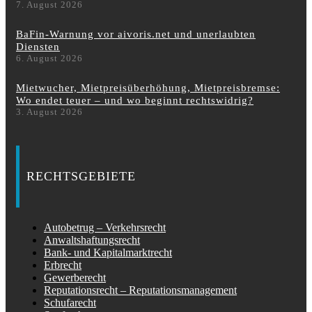
7. August 2026
BaFin-Warnung vor aivoris.net und unerlaubten
Diensten
6. August 2026
Mietwucher, Mietpreisüberhöhung, Mietpreisbremse:
Wo endet teuer – und wo beginnt rechtswidrig?
3. August 2026
RECHTSGEBIETE
Autobetrug – Verkehrsrecht
Anwaltshaftungsrecht
Bank- und Kapitalmarktrecht
Erbrecht
Gewerberecht
Reputationsrecht – Reputationsmanagement
Schufarecht