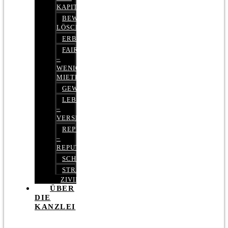
KAPITALMARKTRECHT
BEWERTUNGEN
LÖSCHEN
ERBRECHT
FAIRMIETEN
–
WENIGER
MIETE
GEWERBERECHT
LEBENSVERSICHERUNG
–
VERSICHERUNGSRECHT
REPUTATIONSRECHT
–
REPUTATIONSMANAGEMENT
SCHUFARECHT
STRAFRECHT
ZIVILRECHT
ÜBER
DIE
KANZLEI