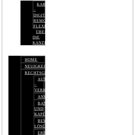
KARRIERE
–
DIGITAL,
REMOTE,
FLEXIBEL
ÜBER
DIE
KANZLEI
HOME
NEUIGKEITEN
RECHTSGEBIETE
AUTOBETRUG
–
VERKEHRSRECHT
ANWALTSHAFTUNGSRECHT
BANK-
UND
KAPITALMARKTRECHT
BEWERTUNGEN
LÖSCHEN
ERBRECHT