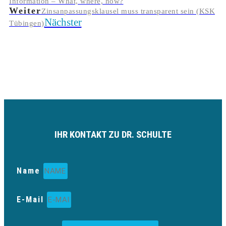
Information – What, where, how?
Weiter
Zinsanpassungsklausel muss transparent sein (KSK
Nächster
Tübingen)
IHR KONTAKT ZU DR. SCHULTE
Name
E-Mail