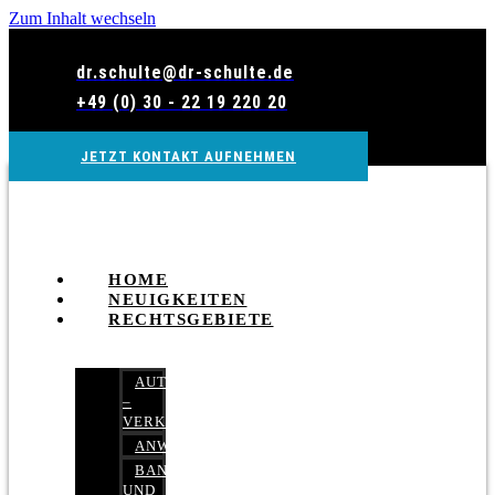
Zum Inhalt wechseln
dr.schulte@dr-schulte.de
+49 (0) 30 - 22 19 220 20
JETZT KONTAKT AUFNEHMEN
HOME
NEUIGKEITEN
RECHTSGEBIETE
AUTOBETRUG
–
VERKEHRSRECHT
ANWALTSHAFTUNGSRECHT
BANK-
UND