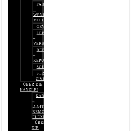
FAIRMIETEN
–
WENIGER
MIETE
GEWERBERECHT
LEBENSVERSICHERUNG
–
VERSICHERUNGSRECHT
REPUTATIONSRECHT
–
REPUTATIONSMANAGEMENT
SCHUFARECHT
STRAFRECHT
ZIVILRECHT
ÜBER DIE
KANZLEI
KARRIERE
–
DIGITAL,
REMOTE,
FLEXIBEL
ÜBER
DIE