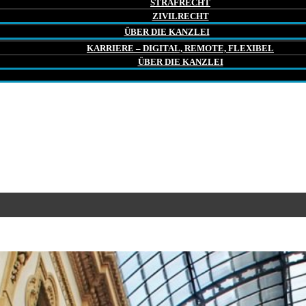
STRAFRECHT
ZIVILRECHT
ÜBER DIE KANZLEI
KARRIERE – DIGITAL, REMOTE, FLEXIBEL
ÜBER DIE KANZLEI