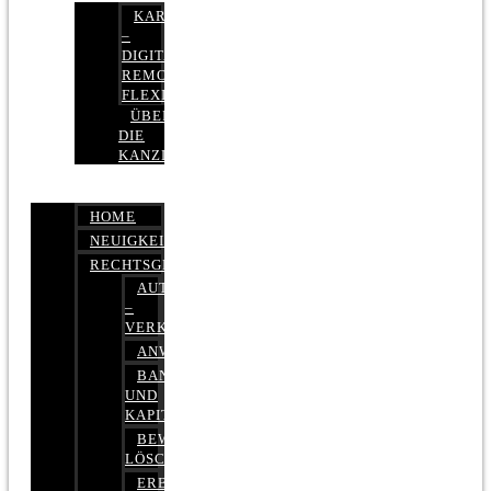
KARRIERE
–
DIGITAL,
REMOTE,
FLEXIBEL
ÜBER
DIE
KANZLEI
HOME
NEUIGKEITEN
RECHTSGEBIETE
AUTOBETRUG
–
VERKEHRSRECHT
ANWALTSHAFTUNGSRECHT
BANK-
UND
KAPITALMARKTRECHT
BEWERTUNGEN
LÖSCHEN
ERBRECHT