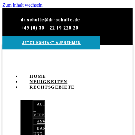
Zum Inhalt wechseln
dr.schulte@dr-schulte.de
+49 (0) 30 - 22 19 220 20
JETZT KONTAKT AUFNEHMEN
HOME
NEUIGKEITEN
RECHTSGEBIETE
AUTOBETRUG
–
VERKEHRSRECHT
ANWALTSHAFTUNGSRECHT
BANK-
UND