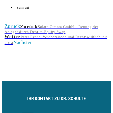
sam ag
Zurück
Zurück
Solare Ottanta GmbH – Rettung der
Anleger durch Debt-to-Equity Swap
Weiter
Peter Restle: Wucherzinsen und Rechtswirklichkeit
Nächster
2014
IHR KONTAKT ZU DR. SCHULTE