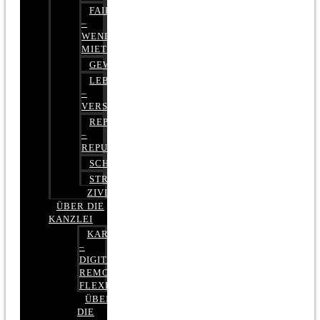
FAIRMIETEN
–
WENIGER
MIETE
GEWERBERECHT
LEBENSVERSICHERUNG
–
VERSICHERUNGSRECHT
REPUTATIONSRECHT
–
REPUTATIONSMANAGEMENT
SCHUFARECHT
STRAFRECHT
ZIVILRECHT
ÜBER DIE
KANZLEI
KARRIERE
–
DIGITAL,
REMOTE,
FLEXIBEL
ÜBER
DIE