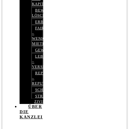
KAPITALMARKTRECHT
BEWERTUNGEN
LÖSCHEN
ERBRECHT
FAIRMIETEN
–
WENIGER
MIETE
GEWERBERECHT
LEBENSVERSICHERUNG
–
VERSICHERUNGSRECHT
REPUTATIONSRECHT
–
REPUTATIONSMANAGEMENT
SCHUFARECHT
STRAFRECHT
ZIVILRECHT
ÜBER
DIE
KANZLEI