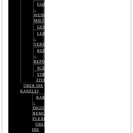
FAIRMIETEN
–
WENIGER
MIETE
GEWERBERECHT
LEBENSVERSICHERUNG
–
VERSICHERUNGSRECHT
REPUTATIONSRECHT
–
REPUTATIONSMANAGEMENT
SCHUFARECHT
STRAFRECHT
ZIVILRECHT
ÜBER DIE
KANZLEI
KARRIERE
–
DIGITAL,
REMOTE,
FLEXIBEL
ÜBER
DIE