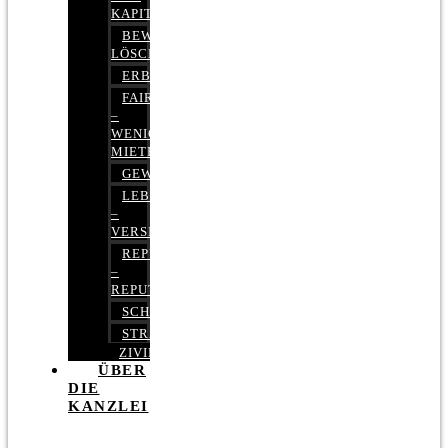
KAPITALMARKTRECHT
BEWERTUNGEN
LÖSCHEN
ERBRECHT
FAIRMIETEN
–
WENIGER
MIETE
GEWERBERECHT
LEBENSVERSICHERUNG
–
VERSICHERUNGSRECHT
REPUTATIONSRECHT
–
REPUTATIONSMANAGEMENT
SCHUFARECHT
STRAFRECHT
ZIVILRECHT
ÜBER
DIE
KANZLEI