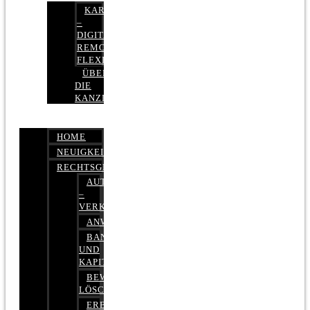
KARRIERE
–
DIGITAL,
REMOTE,
FLEXIBEL
ÜBER
DIE
KANZLEI
HOME
NEUIGKEITEN
RECHTSGEBIETE
AUTOBETRUG
–
VERKEHRSRECHT
ANWALTSHAFTUNGSRECHT
BANK-
UND
KAPITALMARKTRECHT
BEWERTUNGEN
LÖSCHEN
ERBRECHT