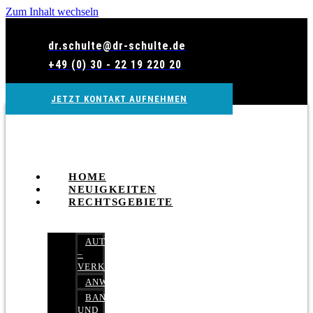
Zum Inhalt wechseln
dr.schulte@dr-schulte.de
+49 (0) 30 - 22 19 220 20
JETZT KONTAKT AUFNEHMEN
HOME
NEUIGKEITEN
RECHTSGEBIETE
AUTOBETRUG
–
VERKEHRSRECHT
ANWALTSHAFTUNGSRECHT
BANK-
UND