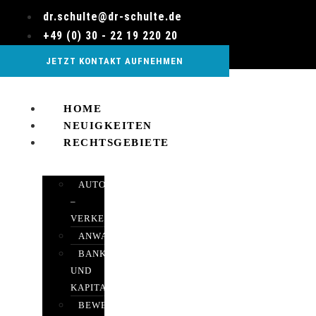
Zum
dr.schulte@dr-schulte.de
Inhalt
+49 (0) 30 - 22 19 220 20
wechseln
JETZT KONTAKT AUFNEHMEN
HOME
NEUIGKEITEN
RECHTSGEBIETE
AUTOBETRUG
–
VERKEHRSRECHT
ANWALTSHAFTUNGSRECHT
BANK-
UND
KAPITALMARKTRECHT
BEWERTUNGEN