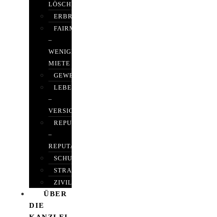
LÖSCHEN
ERBRECHT
FAIRMIETEN
–
WENIGER
MIETE
GEWERBERECHT
LEBENSVERSICHERUNG
–
VERSICHERUNGSRECHT
REPUTATIONSRECHT
–
REPUTATIONSMANAGEMENT
SCHUFARECHT
STRAFRECHT
ZIVILRECHT
ÜBER
DIE