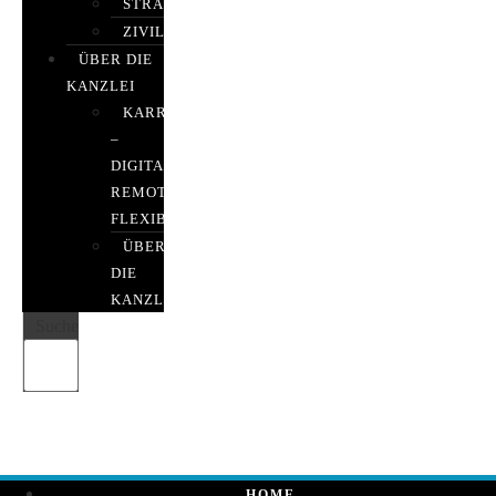
STRAFRECHT
ZIVILRECHT
ÜBER DIE
KANZLEI
KARRIERE
–
DIGITAL,
REMOTE,
FLEXIBEL
ÜBER
DIE
KANZLEI
Suche
HOME