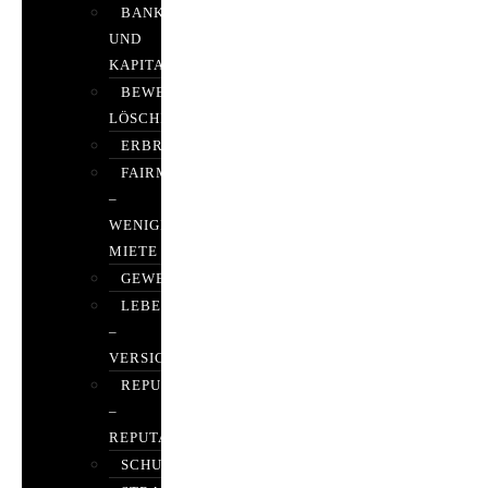
BANK-
UND
KAPITALMARKTRECHT
BEWERTUNGEN
LÖSCHEN
ERBRECHT
FAIRMIETEN
–
WENIGER
MIETE
GEWERBERECHT
LEBENSVERSICHERUNG
–
VERSICHERUNGSRECHT
REPUTATIONSRECHT
–
REPUTATIONSMANAGEMENT
SCHUFARECHT