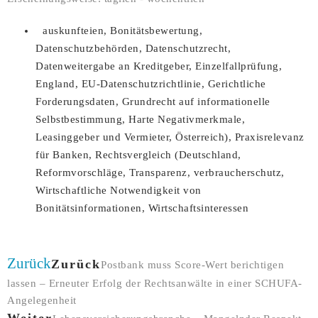
auskunfteien
,
Bonitätsbewertung
,
Datenschutzbehörden
,
Datenschutzrecht
,
Datenweitergabe an Kreditgeber
,
Einzelfallprüfung
,
England
,
EU-Datenschutzrichtlinie
,
Gerichtliche
Forderungsdaten
,
Grundrecht auf informationelle
Selbstbestimmung
,
Harte Negativmerkmale
,
Leasinggeber und Vermieter
,
Österreich)
,
Praxisrelevanz
für Banken
,
Rechtsvergleich (Deutschland
,
Reformvorschläge
,
Transparenz
,
verbraucherschutz
,
Wirtschaftliche Notwendigkeit von
Bonitätsinformationen
,
Wirtschaftsinteressen
Zurück
Zurück
Postbank muss Score-Wert berichtigen
lassen – Erneuter Erfolg der Rechtsanwälte in einer SCHUFA-
Angelegenheit