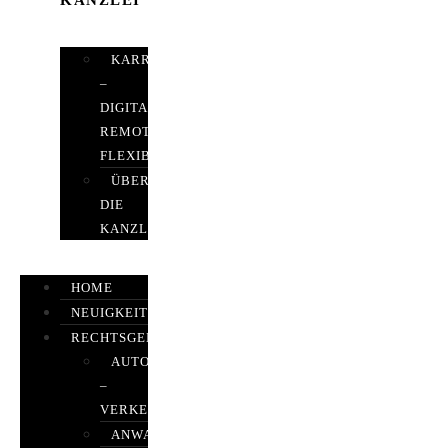
KANZLEI
KARRIERE
–
DIGITAL,
REMOTE,
FLEXIBEL
ÜBER
DIE
KANZLEI
HOME
NEUIGKEITEN
RECHTSGEBIETE
AUTOBETRUG
–
VERKEHRSRECHT
ANWALTSHAFTUNGSRECHT