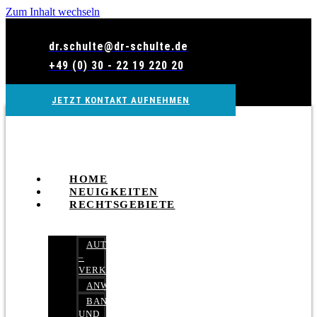
Zum Inhalt wechseln
dr.schulte@dr-schulte.de
+49 (0) 30 - 22 19 220 20
JETZT KONTAKT AUFNEHMEN
HOME
NEUIGKEITEN
RECHTSGEBIETE
AUTOBETRUG
–
VERKEHRSRECHT
ANWALTSHAFTUNGSRECHT
BANK-
UND