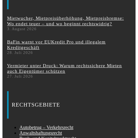
Mietwucher, Mietpreisüberhöhung, Mietpreisbremse:
Wo endet teuer – und wo beginnt rechtswidrig?
3. August 2026
BaFin warnt vor EUKredit Pro und illegalem
Kreditgeschäft
28. Juli 2026
Vermieter unter Druck: Warum rechtssichere Mieten
auch Eigentümer schützen
27. Juli 2026
RECHTSGEBIETE
Autobetrug – Verkehrsrecht
Anwaltshaftungsrecht