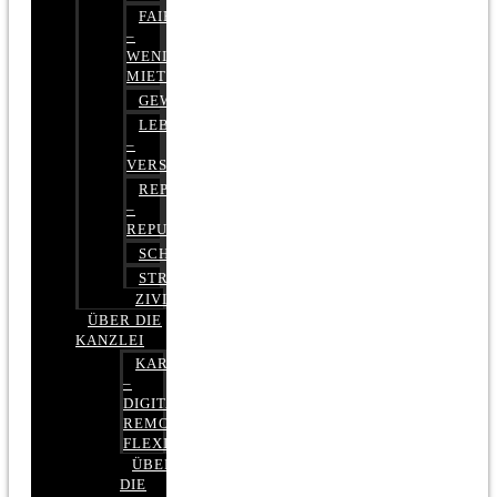
FAIRMIETEN
–
WENIGER
MIETE
GEWERBERECHT
LEBENSVERSICHERUNG
–
VERSICHERUNGSRECHT
REPUTATIONSRECHT
–
REPUTATIONSMANAGEMENT
SCHUFARECHT
STRAFRECHT
ZIVILRECHT
ÜBER DIE
KANZLEI
KARRIERE
–
DIGITAL,
REMOTE,
FLEXIBEL
ÜBER
DIE