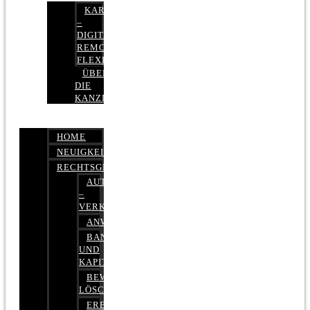
KARRIERE
–
DIGITAL,
REMOTE,
FLEXIBEL
ÜBER
DIE
KANZLEI
HOME
NEUIGKEITEN
RECHTSGEBIETE
AUTOBETRUG
–
VERKEHRSRECHT
ANWALTSHAFTUNGSRECHT
BANK-
UND
KAPITALMARKTRECHT
BEWERTUNGEN
LÖSCHEN
ERBRECHT