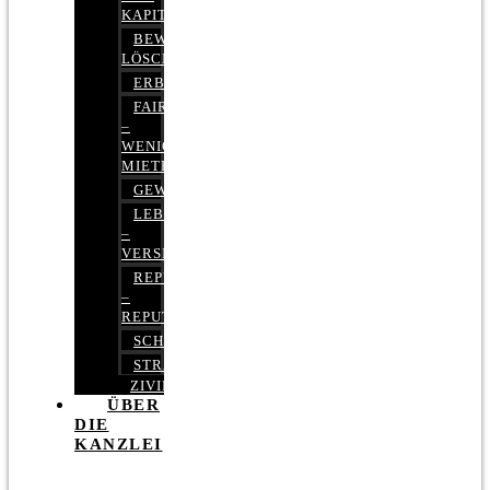
KAPITALMARKTRECHT
BEWERTUNGEN
LÖSCHEN
ERBRECHT
FAIRMIETEN
–
WENIGER
MIETE
GEWERBERECHT
LEBENSVERSICHERUNG
–
VERSICHERUNGSRECHT
REPUTATIONSRECHT
–
REPUTATIONSMANAGEMENT
SCHUFARECHT
STRAFRECHT
ZIVILRECHT
ÜBER
DIE
KANZLEI