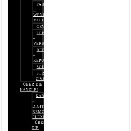
FAIRMIETEN
–
WENIGER
MIETE
GEWERBERECHT
LEBENSVERSICHERUNG
–
VERSICHERUNGSRECHT
REPUTATIONSRECHT
–
REPUTATIONSMANAGEMENT
SCHUFARECHT
STRAFRECHT
ZIVILRECHT
ÜBER DIE
KANZLEI
KARRIERE
–
DIGITAL,
REMOTE,
FLEXIBEL
ÜBER
DIE