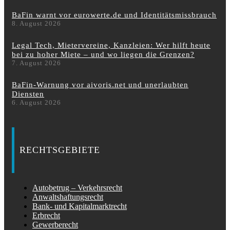
BaFin warnt vor eurowerte.de und Identitätsmissbrauch
8. August 2026
Legal Tech, Mietervereine, Kanzleien: Wer hilft heute
bei zu hoher Miete – und wo liegen die Grenzen?
7. August 2026
BaFin-Warnung vor aivoris.net und unerlaubten
Diensten
6. August 2026
RECHTSGEBIETE
Autobetrug – Verkehrsrecht
Anwaltshaftungsrecht
Bank- und Kapitalmarktrecht
Erbrecht
Gewerberecht