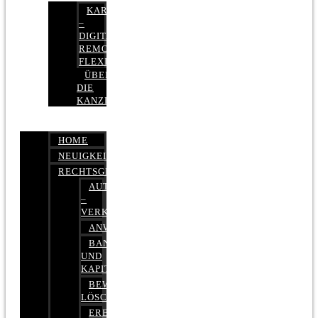
KARRIERE
–
DIGITAL,
REMOTE,
FLEXIBEL
ÜBER
DIE
KANZLEI
HOME
NEUIGKEITEN
RECHTSGEBIETE
AUTOBETRUG
–
VERKEHRSRECHT
ANWALTSHAFTUNGSRECHT
BANK-
UND
KAPITALMARKTRECHT
BEWERTUNGEN
LÖSCHEN
ERBRECHT