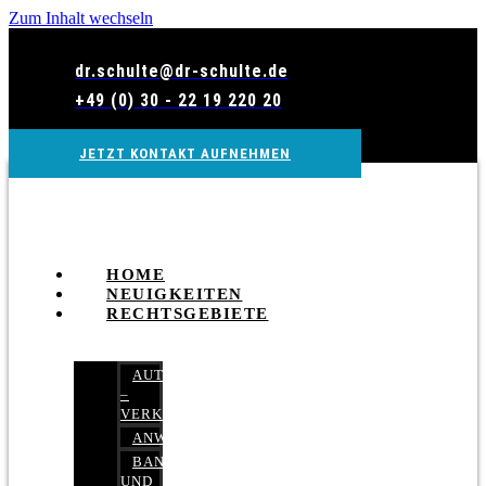
Zum Inhalt wechseln
dr.schulte@dr-schulte.de
+49 (0) 30 - 22 19 220 20
JETZT KONTAKT AUFNEHMEN
HOME
NEUIGKEITEN
RECHTSGEBIETE
AUTOBETRUG
–
VERKEHRSRECHT
ANWALTSHAFTUNGSRECHT
BANK-
UND