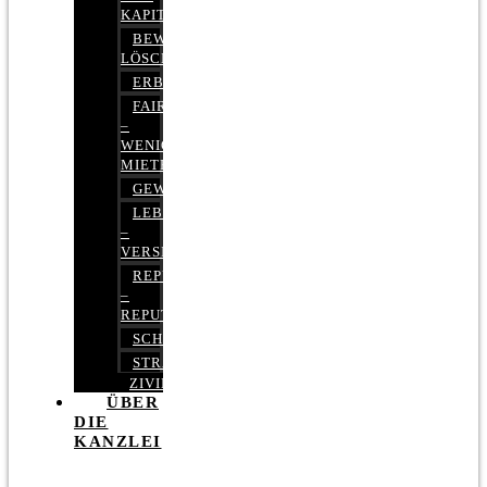
KAPITALMARKTRECHT
BEWERTUNGEN
LÖSCHEN
ERBRECHT
FAIRMIETEN
–
WENIGER
MIETE
GEWERBERECHT
LEBENSVERSICHERUNG
–
VERSICHERUNGSRECHT
REPUTATIONSRECHT
–
REPUTATIONSMANAGEMENT
SCHUFARECHT
STRAFRECHT
ZIVILRECHT
ÜBER
DIE
KANZLEI