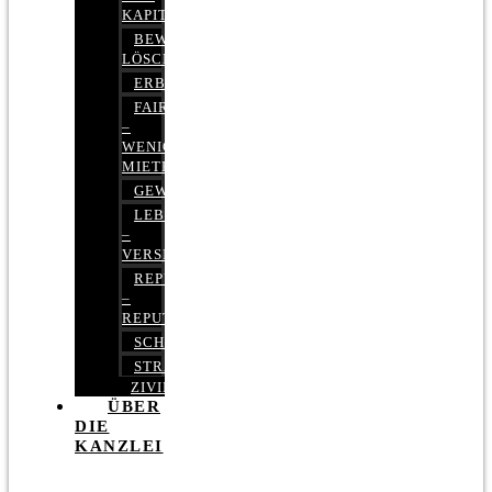
KAPITALMARKTRECHT
BEWERTUNGEN
LÖSCHEN
ERBRECHT
FAIRMIETEN
–
WENIGER
MIETE
GEWERBERECHT
LEBENSVERSICHERUNG
–
VERSICHERUNGSRECHT
REPUTATIONSRECHT
–
REPUTATIONSMANAGEMENT
SCHUFARECHT
STRAFRECHT
ZIVILRECHT
ÜBER
DIE
KANZLEI