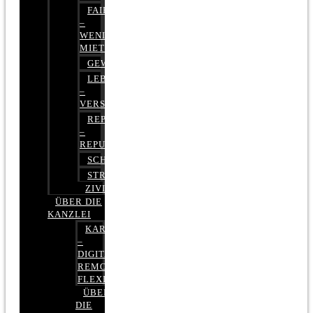
FAIRMIETEN
–
WENIGER
MIETE
GEWERBERECHT
LEBENSVERSICHERUNG
–
VERSICHERUNGSRECHT
REPUTATIONSRECHT
–
REPUTATIONSMANAGEMENT
SCHUFARECHT
STRAFRECHT
ZIVILRECHT
ÜBER DIE
KANZLEI
KARRIERE
–
DIGITAL,
REMOTE,
FLEXIBEL
ÜBER
DIE