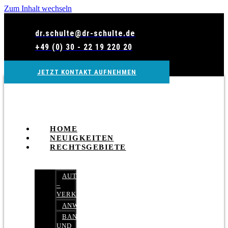
Zum Inhalt wechseln
dr.schulte@dr-schulte.de
+49 (0) 30 - 22 19 220 20
JETZT KONTAKT AUFNEHMEN
HOME
NEUIGKEITEN
RECHTSGEBIETE
AUTOBETRUG
–
VERKEHRSRECHT
ANWALTSHAFTUNGSRECHT
BANK-
UND