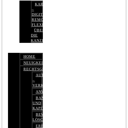
KARRIERE
–
DIGITAL,
REMOTE,
FLEXIBEL
ÜBER
DIE
KANZLEI
HOME
NEUIGKEITEN
RECHTSGEBIETE
AUTOBETRUG
–
VERKEHRSRECHT
ANWALTSHAFTUNGSRECHT
BANK-
UND
KAPITALMARKTRECHT
BEWERTUNGEN
LÖSCHEN
ERBRECHT